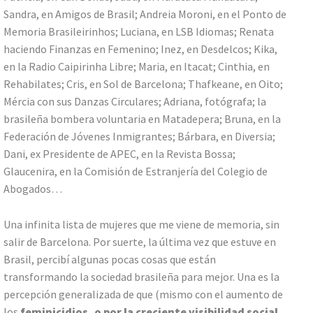
Sandra, en Amigos de Brasil; Andreia Moroni, en el Ponto de
Memoria Brasileirinhos; Luciana, en LSB Idiomas; Renata
haciendo Finanzas en Femenino; Inez, en Desdelcos; Kika,
en la Radio Caipirinha Libre; Maria, en Itacat; Cinthia, en
Rehabilates; Cris, en Sol de Barcelona; Thafkeane, en Oito;
Mércia con sus Danzas Circulares; Adriana, fotógrafa; la
brasileña bombera voluntaria en Matadepera; Bruna, en la
Federación de Jóvenes Inmigrantes; Bárbara, en Diversia;
Dani, ex Presidente de APEC, en la Revista Bossa;
Glaucenira, en la Comisión de Estranjería del Colegio de
Abogados…
Una infinita lista de mujeres que me viene de memoria, sin
salir de Barcelona. Por suerte, la última vez que estuve en
Brasil, percibí algunas pocas cosas que están
transformando la sociedad brasileña para mejor. Una es la
percepción generalizada de que (mismo con el aumento de
los
feminicidios, o por la creciente visibilidad social