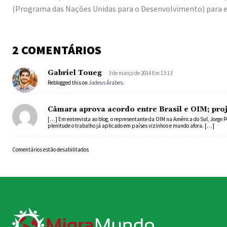
(Programa das Nações Unidas para o Desenvolvimento) para e
2 COMENTÁRIOS
Gabriel Toueg
3 de março de 2014 Em 13:13
Reblogged this on
Judeus Árabes
.
Câmara aprova acordo entre Brasil e OIM; pro
[…] Em entrevista ao blog, o representante da OIM na América do Sul, Jorge P
plenitude o trabalho já aplicado em países vizinhos e mundo afora. […]
Comentários estão desabilitados