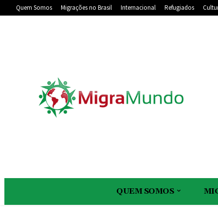
Quem Somos
Migrações no Brasil
Internacional
Refugiados
Cultu
QUEM SOMOS
MI