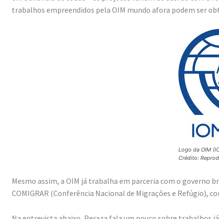
trabalhos empreendidos pela OIM mundo afora podem ser obt
Logo da OIM (IO
Crédito: Repro
Mesmo assim, a OIM já trabalha em parceria com o governo bra
COMIGRAR (Conferência Nacional de Migrações e Refúgio), conf
Na entrevista abaixo, Peraza fala um pouco sobre trabalhos j