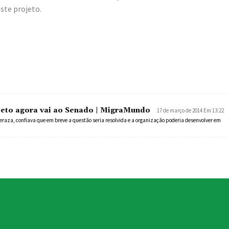
ste projeto.
jeto agora vai ao Senado | MigraMundo
17 de março de 2014 Em 13:22
eraza, confiava que em breve a questão seria resolvida e a organização poderia desenvolver em