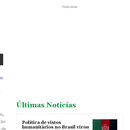
Publicidade
no
r
Últimas Noticías
as,
ção
Política de vistos
humanitários no Brasil virou
e de