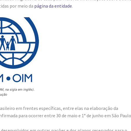
idas por meio da
página da entidade
.
M, na sigla em inglês).
dução
sileiro em frentes específicas, entre elas na elaboração da
irmada para ocorrer entre 30 de maio e 1° de junho em São Paulo
á desenvolvidos em outras nações e dos planos reservados para o