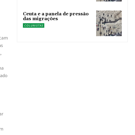
Ceuta e a panela de pressão
das migrações
COLUNISTAS
atam
as
,
ma
rado
ar
em