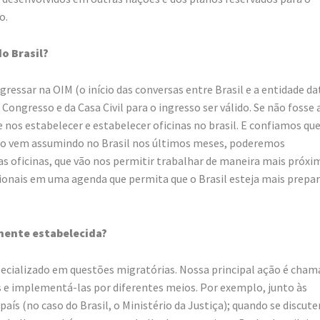
o.
o Brasil?
ressar na OIM (o início das conversas entre Brasil e a entidade d
Congresso e da Casa Civil para o ingresso ser válido. Se não fosse 
nos estabelecer e estabelecer oficinas no brasil. E confiamos que
io vem assumindo no Brasil nos últimos meses, poderemos
das oficinas, que vão nos permitir trabalhar de maneira mais próxi
acionais em uma agenda que permita que o Brasil esteja mais prepa
amente estabelecida?
ecializado em questões migratórias. Nossa principal ação é cham
as e implementá-las por diferentes meios. Por exemplo, junto às
ís (no caso do Brasil, o Ministério da Justiça); quando se discut