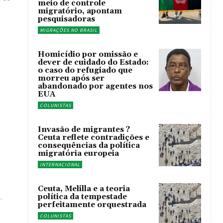
meio de controle
migratório, apontam
pesquisadoras
MIGRAÇÕES NO BRASIL
Homicídio por omissão e
dever de cuidado do Estado:
o caso do refugiado que
morreu após ser
abandonado por agentes nos
EUA
COLUNISTAS
Invasão de migrantes ?
Ceuta reflete contradições e
consequências da política
migratória europeia
INTERNACIONAL
Ceuta, Melilla e a teoria
.
política da tempestade
perfeitamente orquestrada
COLUNISTAS