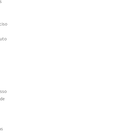
s
ciso
tuto
esso
 de
as