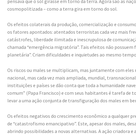
pensava que o sol girasse em torno da terra. Agora são as naç
cosmopolitizada – como a terra gira em torno do sol.
Os efeitos colaterais da produção, comercialização e consum
os fatores apontados: atentados terroristas cada vez mais fr
catástrofes, liberdade ilimitada e inescrupulosa de comunicaç
chamada “emergência migratória”. Tais efeitos não possuem fr
planetária”. Criam dificuldades e inquietudes ao mesmo tempo 
Os riscos ou males se multiplicam, mas juntamente com eles 
nacional, mas cada vez mais ampliada, mundial, transnacional
instituições e países se dão conta que toda a humanidade nav
comum” (Papa Francisco) e com seus habitantes é tarefa de tod
levar a uma ação conjunta de transfiguração dos males em be
Os efeitos negativos do crescimento econômico a qualquer pr
de “catastrofismo emancipativo”. Este, apesar dos males, desas
abrindo possibilidades a novas alternativas. A ação criadora e 