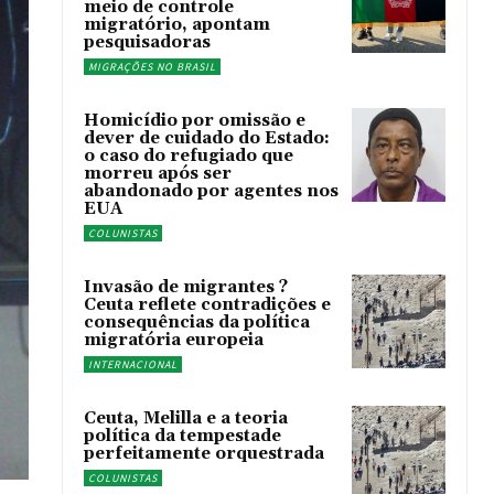
meio de controle
migratório, apontam
pesquisadoras
MIGRAÇÕES NO BRASIL
Homicídio por omissão e
dever de cuidado do Estado:
o caso do refugiado que
morreu após ser
abandonado por agentes nos
EUA
COLUNISTAS
Invasão de migrantes ?
Ceuta reflete contradições e
consequências da política
migratória europeia
INTERNACIONAL
Ceuta, Melilla e a teoria
política da tempestade
perfeitamente orquestrada
COLUNISTAS