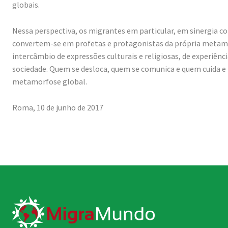
globais.
Nessa perspectiva, os migrantes em particular, em sinergia c
convertem-se em profetas e protagonistas da própria metam
intercâmbio de expressões culturais e religiosas, de experiênc
sociedade. Quem se desloca, quem se comunica e quem cuida e
metamorfose global.
Roma, 10 de junho de 2017