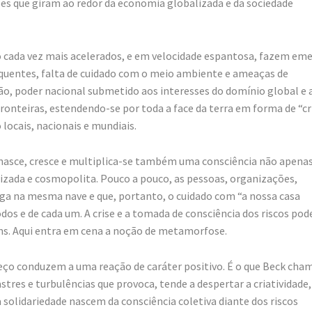
ões que giram ao redor da economia globalizada e da sociedade
o cada vez mais acelerados, e em velocidade espantosa, fazem eme
equentes, falta de cuidado com o meio ambiente e ameaças de
ão, poder nacional submetido aos interesses do domínio global e 
onteiras, estendendo-se por toda a face da terra em forma de “cr
locais, nacionais e mundiais.
nasce, cresce e multiplica-se também uma consciência não apena
izada e cosmopolita. Pouco a pouco, as pessoas, organizações,
ega na mesma nave e que, portanto, o cuidado com “a nossa casa
os e de cada um. A crise e a tomada de consciência dos riscos pod
ns. Aqui entra em cena a noção de metamorfose.
eço conduzem a uma reação de caráter positivo. É o que Beck cha
tres e turbulências que provoca, tende a despertar a criatividade,
a solidariedade nascem da consciência coletiva diante dos riscos