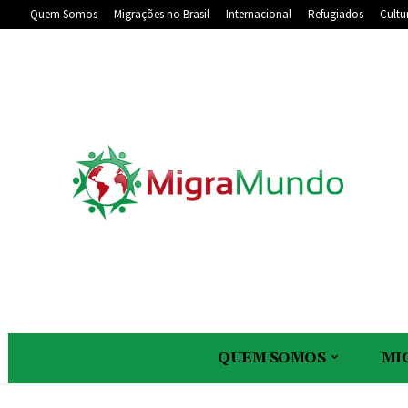
Quem Somos
Migrações no Brasil
Internacional
Refugiados
Cultu
QUEM SOMOS
MI