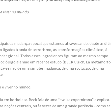
do, independente da época ou origem. (Foto: Rodrigo Borges Delfim/MigraMundo)
 e viver no mundo
ipais da mudança epocal que estamos atravessando, desde as últ
tão ligados à onda de terrorismo, às transformações climáticas, à
 poder global. Todos esses ingredientes figuram ao mesmo tempo
o sociólogo alemão em recente estudo (BECK Ulrich, La metamorfo
trata-se não de uma simples mudança, de uma evolução, de uma
e.
 e viver no mundo.
 em borboleta. Beck fala de uma “svolta copernicana” e explica.
as nações centrais, ou às vezes de uma grande potência – como se