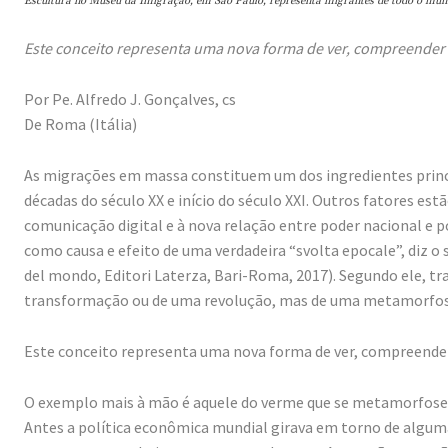
Escultura no Museu da Imigração, em São Paulo, representa migrantes de todo o mun
Este conceito representa uma nova forma de ver, compreender
Por Pe. Alfredo J. Gonçalves, cs
De Roma (Itália)
As migrações em massa constituem um dos ingredientes princ
décadas do século XX e início do século XXI. Outros fatores es
comunicação digital e à nova relação entre poder nacional e
como causa e efeito de uma verdadeira “svolta epocale”, diz 
del mondo, Editori Laterza, Bari-Roma, 2017). Segundo ele, 
transformação ou de uma revolução, mas de uma metamorfos
Este conceito representa uma nova forma de ver, compreender
O exemplo mais à mão é aquele do verme que se metamorfoseia
Antes a política econômica mundial girava em torno de algum