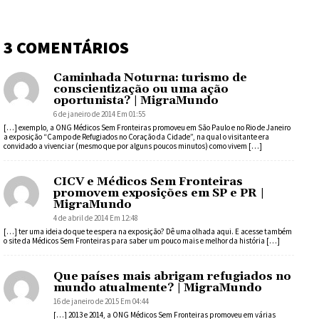
3 COMENTÁRIOS
Caminhada Noturna: turismo de
conscientização ou uma ação
oportunista? | MigraMundo
6 de janeiro de 2014 Em 01:55
[…] exemplo, a ONG Médicos Sem Fronteiras promoveu em São Paulo e no Rio de Janeiro
a exposição “Campo de Refugiados no Coração da Cidade”, na qual o visitante era
convidado a vivenciar (mesmo que por alguns poucos minutos) como vivem […]
CICV e Médicos Sem Fronteiras
promovem exposições em SP e PR |
MigraMundo
4 de abril de 2014 Em 12:48
[…] ter uma ideia do que te espera na exposição? Dê uma olhada aqui. E acesse também
o site da Médicos Sem Fronteiras para saber um pouco mais e melhor da história […]
Que países mais abrigam refugiados no
mundo atualmente? | MigraMundo
16 de janeiro de 2015 Em 04:44
[…] 2013 e 2014, a ONG Médicos Sem Fronteiras promoveu em várias