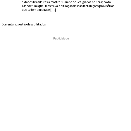
cidades brasileiras a mostra “Campo de Refugiados no Coração da
Cidade“, na qual mostrava a situação dessas instalações provisórias –
que se tornam quase […]
Comentários estão desabilitados
Publicidade