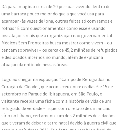
Dá para imaginar cerca de 20 pessoas vivendo dentro de
uma barraca pouco maior do que a que você usa para
acampar -às vezes de lona, outras feitas só com ramos e
folhas? É com questionamentos como esse e usando
instalações reais que a organização não governamental
Médicos Sem Fronteiras busca mostrar como vivem – ou
tentam sobreviver – os cerca de 45,2 milhões de refugiados
e deslocados internos no mundo, além de explicar a
atuação da entidade nessas áreas.
Logo ao chegar na exposição “Campo de Refugiados no
Coração da Cidade”, que aconteceu entre os dias 6 e 15 de
setembro no Parque do Ibirapuera, em São Paulo, o
visitante recebia uma ficha com a história de vida de um
refugiado de verdade – fiquei com o relato de um ancião
sírio no Líbano, certamente um dos 2 milhões de cidadãos
que tiveram de deixar a terra natal devido à guerra civil que
assola o país desde 2011. Sua foto, que recebi ao final da