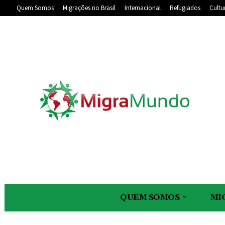
Quem Somos
Migrações no Brasil
Internacional
Refugiados
Cultu
QUEM SOMOS
MI