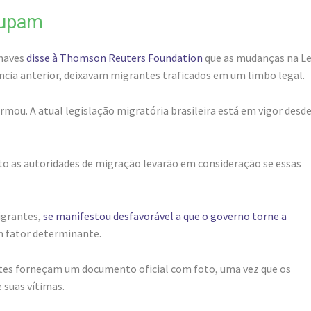
cupam
Chaves
disse à Thomson Reuters Foundation
que as mudanças na Le
ência anterior, deixavam migrantes traficados em um limbo legal.
rmou. A atual legislação migratória brasileira está em vigor desd
visto as autoridades de migração levarão em consideração se essas
igrantes,
se manifestou desfavorável a que o governo torne a
m fator determinante.
ntes forneçam um documento oficial com foto, uma vez que os
 suas vítimas.