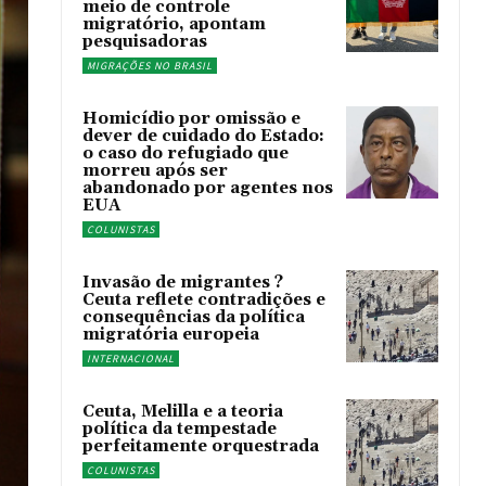
meio de controle
migratório, apontam
pesquisadoras
MIGRAÇÕES NO BRASIL
Homicídio por omissão e
dever de cuidado do Estado:
o caso do refugiado que
morreu após ser
abandonado por agentes nos
EUA
COLUNISTAS
Invasão de migrantes ?
Ceuta reflete contradições e
consequências da política
migratória europeia
INTERNACIONAL
Ceuta, Melilla e a teoria
política da tempestade
perfeitamente orquestrada
COLUNISTAS