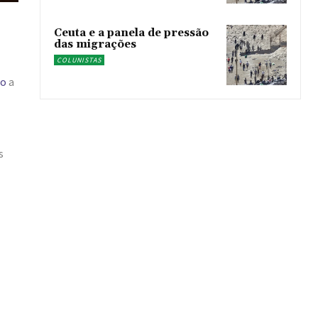
Ceuta e a panela de pressão
das migrações
COLUNISTAS
no
a
s