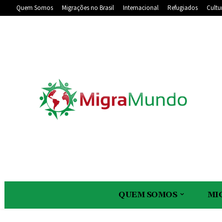
Quem Somos
Migrações no Brasil
Internacional
Refugiados
Cultu
QUEM SOMOS
MI