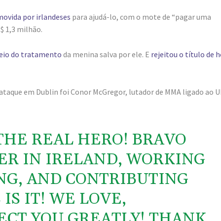
movida por irlandeses
para ajudá-lo, com o mote de “pagar uma
$ 1,3 milhão.
teio do tratamento
da menina salva por ele. E
rejeitou o título de h
o ataque em Dublin foi Conor McGregor, lutador de MMA ligado ao U
THE REAL HERO! BRAVO
ER IN IRELAND, WORKING
ING, AND CONTRIBUTING
 IS IT! WE LOVE,
ECT YOU GREATLY! THANK