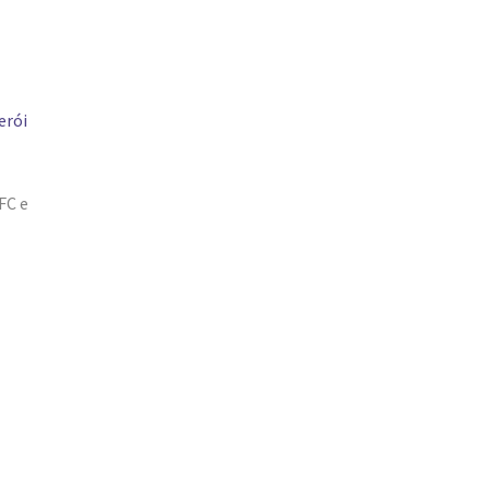
erói
FC e