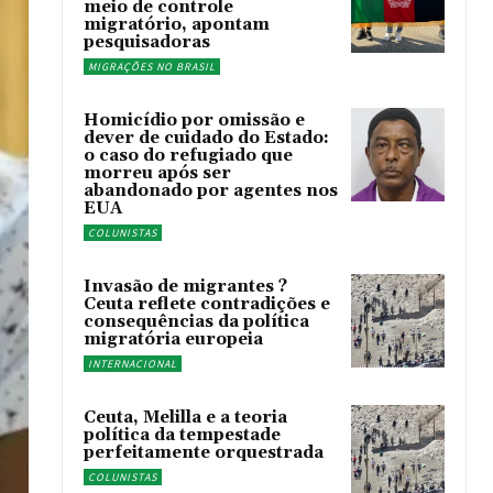
meio de controle
migratório, apontam
pesquisadoras
MIGRAÇÕES NO BRASIL
Homicídio por omissão e
dever de cuidado do Estado:
o caso do refugiado que
morreu após ser
abandonado por agentes nos
EUA
COLUNISTAS
Invasão de migrantes ?
Ceuta reflete contradições e
consequências da política
migratória europeia
INTERNACIONAL
Ceuta, Melilla e a teoria
política da tempestade
perfeitamente orquestrada
COLUNISTAS