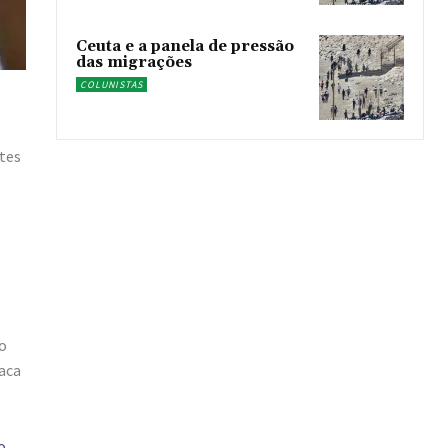
Ceuta e a panela de pressão
das migrações
COLUNISTAS
tes
 o
aca
o