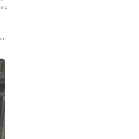
endo
ão