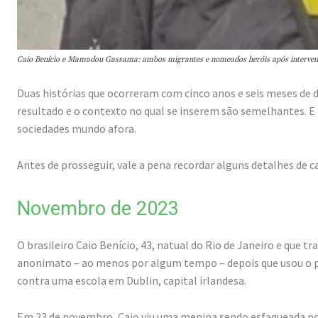
Caio Benício e Mamadou Gassama: ambos migrantes e nomeados heróis após intervenç
Duas histórias que ocorreram com cinco anos e seis meses de 
resultado e o contexto no qual se inserem são semelhantes. 
sociedades mundo afora.
Antes de prosseguir, vale a pena recordar alguns detalhes de c
Novembro de 2023
O brasileiro Caio Benício, 43, natual do Rio de Janeiro e que t
anonimato – ao menos por algum tempo – depois que usou o
contra uma escola em Dublin, capital irlandesa.
Em 23 de novembro, Caio viu uma menina sendo esfaqueada po