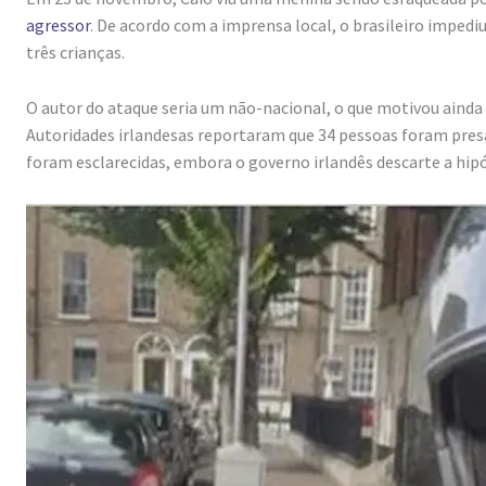
agressor
. De acordo com a imprensa local, o brasileiro impediu
três crianças.
O autor do ataque seria um não-nacional, o que motivou ainda
Autoridades irlandesas reportaram que 34 pessoas foram presa
foram esclarecidas, embora o governo irlandês descarte a hip