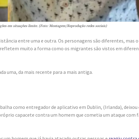
ões em situações-limite. (Foto: Montagem/Reprodução redes sociais)
distância entre uma e outra. Os personagens são diferentes, mas o
E refletem muito a forma como os migrantes são vistos em diferen
ada uma, da mais recente para a mais antiga.
rabalha como entregador de aplicativo em Dublin, (Irlanda), deixou
 próprio capacete contra um homem que cometia um ataque com f
r um homem que já havia atacado outras pessoas e
reagiu contra 