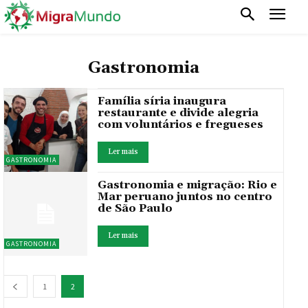
Gastronomia
Família síria inaugura
restaurante e divide alegria
com voluntários e fregueses
Ler mais
GASTRONOMIA
Gastronomia e migração: Rio e
Mar peruano juntos no centro
de São Paulo
Ler mais
GASTRONOMIA
1
2