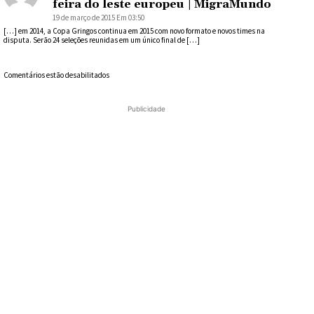
feira do leste europeu | MigraMundo
19 de março de 2015 Em 03:50
[…] em 2014, a Copa Gringos continua em 2015 com novo formato e novos times na
disputa. Serão 24 seleções reunidas em um único final de […]
Comentários estão desabilitados
Publicidade