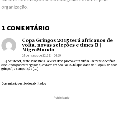
organização.
1 COMENTÁRIO
Copa Gringos 2015 terá africanos de
volta, novas seleções e times B |
MigraMundo
14 de março de 2015 Em 04:30
[…] do futebol, neste semestre a La Vista deve promover também um torneio de tênis
disputado por estrangeiros que vivem em São Paulo. Já apelidada de “Copa Davis dos
gringos”, a competição […]
Comentários estão desabilitados
Publicidade