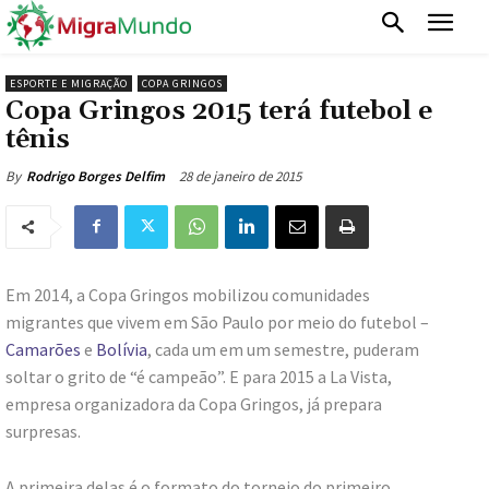
ESPORTE E MIGRAÇÃO
COPA GRINGOS
Copa Gringos 2015 terá futebol e
tênis
28 de janeiro de 2015
By
Rodrigo Borges Delfim
Em 2014, a Copa Gringos mobilizou comunidades
migrantes que vivem em São Paulo por meio do futebol –
Camarões
e
Bolívia
, cada um em um semestre, puderam
soltar o grito de “é campeão”. E para 2015 a La Vista,
empresa organizadora da Copa Gringos, já prepara
surpresas.
A primeira delas é o formato do torneio do primeiro