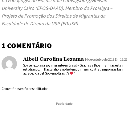
na Pädagogische Hochschule Ludwigsburg/Helwan
University Cairo (EPOS-DAAD). Membro do ProMigra –
Projeto de Promoção dos Direitos de Migrantes da
Faculdade de Direito da USP (FDUSP).
1 COMENTÁRIO
Albeli Carolina Lezama
14 de outubro de 2019 Em 13:26
Soy venezolana soy migrante en Brasil y Gracias a Dios mis niñas estan
estudiando…. Hasta ahora no he tenido ningun contratiempo mas bien
agradecida del Gobierno Brasil??
?
Comentários estão desabilitados
Publicidade