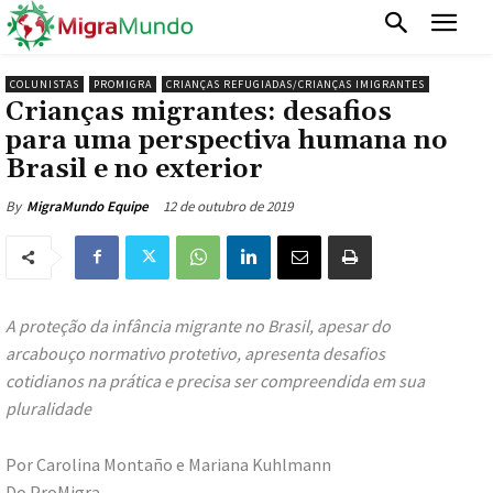
COLUNISTAS
PROMIGRA
CRIANÇAS REFUGIADAS/CRIANÇAS IMIGRANTES
Crianças migrantes: desafios
para uma perspectiva humana no
Brasil e no exterior
12 de outubro de 2019
By
MigraMundo Equipe
A proteção da infância migrante no Brasil, apesar do
arcabouço normativo protetivo, apresenta desafios
cotidianos na prática e precisa ser compreendida em sua
pluralidade
Por Carolina Montaño e Mariana Kuhlmann
Do ProMigra