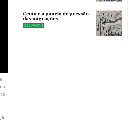
Ceuta e a panela de pressão
das migrações
COLUNISTAS
e
pelo
stá
já