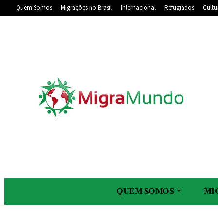
Quem Somos
Migrações no Brasil
Internacional
Refugiados
Cultu
QUEM SOMOS
MI