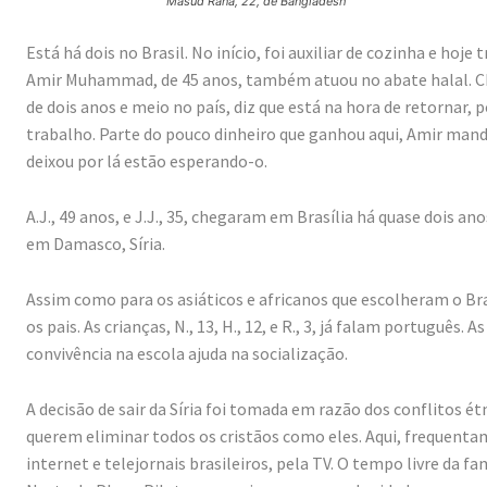
Masud Rana, 22, de Bangladesh
Está há dois no Brasil. No início, foi auxiliar de cozinha e ho
Amir Muhammad, de 45 anos, também atuou no abate halal. Che
de dois anos e meio no país, diz que está na hora de retornar,
trabalho. Parte do pouco dinheiro que ganhou aqui, Amir mando
deixou por lá estão esperando-o.
A.J., 49 anos, e J.J., 35, chegaram em Brasília há quase dois a
em Damasco, Síria.
Assim como para os asiáticos e africanos que escolheram o B
os pais. As crianças, N., 13, H., 12, e R., 3, já falam portuguê
convivência na escola ajuda na socialização.
A decisão de sair da Síria foi tomada em razão dos conflitos é
querem eliminar todos os cristãos como eles. Aqui, frequentam
internet e telejornais brasileiros, pela TV. O tempo livre da