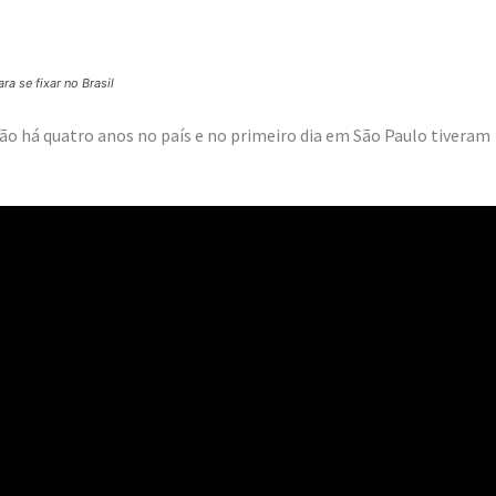
a se fixar no Brasil
stão há quatro anos no país e no primeiro dia em São Paulo tiveram