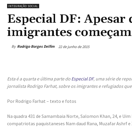
INTEGRAÇÃO SOCIAL
Especial DF: Apesar 
imigrantes começam a
By
Rodrigo Borges Delfim
22 de junho de 2015
Esta é a quarta e última parte do
Especial DF
, uma série de rep
jornalista Rodrigo Farhat, sobre os imigrantes e refugiados que 
Por Rodrigo Farhat – texto e fotos
Na quadra 431 de Samambaia Norte, Salomon Khan, 24, e Uim 
compatriotas paquistaneses Nam daud Rana, Muzafar Ashrf e