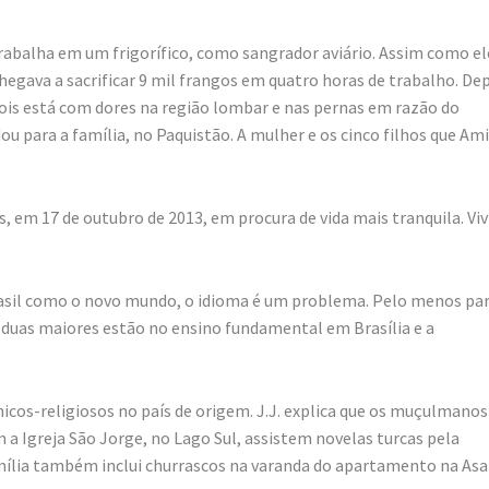
je trabalha em um frigorífico, como sangrador aviário. Assim como el
gava a sacrificar 9 mil frangos em quatro horas de trabalho. De
 pois está com dores na região lombar e nas pernas em razão do
u para a família, no Paquistão. A mulher e os cinco filhos que Ami
nos, em 17 de outubro de 2013, em procura de vida mais tranquila. Vi
rasil como o novo mundo, o idioma é um problema. Pelo menos pa
s. As duas maiores estão no ensino fundamental em Brasília e a
tnicos-religiosos no país de origem. J.J. explica que os muçulmanos
 a Igreja São Jorge, no Lago Sul, assistem novelas turcas pela
 família também inclui churrascos na varanda do apartamento na Asa