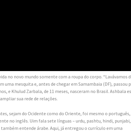
 vivida no novo mundo somente com a roupa do corpo. “Lavávamos d
o em uma mesquita e, antes de chegar em Samambaia (DF), passou 
anos, e Khulud Zarbala, de 11 meses, nasceram no Brasil. Ashbala e
ampliar sua rede de relações.
antes, sejam do Ocidente como do Oriente, foi mesmo o português, 
uente no inglês. Uim fala sete línguas – urdu, pashtu, hindi, punjabi,
la também entende árabe. Aqui, já entregou o currículo em uma