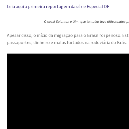
Leia aqui a primeira reportagem da série Especial DF
O casal Salomon e Uim, que também teve dificuldades par
Apesar disso, o início da migração para o Brasil foi penoso. E
passaportes, dinheiro e malas furtados na rodoviária do Brás.