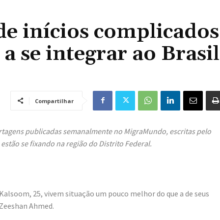
de inícios complicados
 se integrar ao Brasil
Compartilhar
ortagens publicadas semanalmente no MigraMundo, escritas pelo
estão se fixando na região do Distrito Federal.
Kalsoom, 25, vivem situação um pouco melhor do que a de seus
 Zeeshan Ahmed.