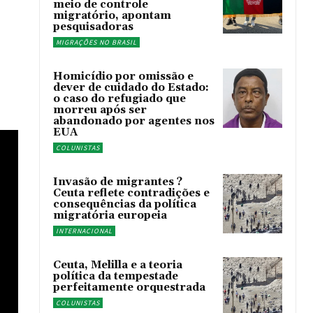
meio de controle
migratório, apontam
pesquisadoras
MIGRAÇÕES NO BRASIL
Homicídio por omissão e
dever de cuidado do Estado:
o caso do refugiado que
morreu após ser
abandonado por agentes nos
EUA
COLUNISTAS
Invasão de migrantes ?
Ceuta reflete contradições e
consequências da política
migratória europeia
INTERNACIONAL
Ceuta, Melilla e a teoria
política da tempestade
perfeitamente orquestrada
COLUNISTAS