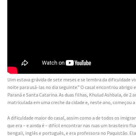
Uim estava grávida de sete meses e se lembra da dificuldade
noite para usá-las no dia seguinte.” O casal encontrou abrig
Paraná e Santa Catarina. As duas filhas, Khulud Ashbala, de 2 
matriculada em uma creche da cidade e, neste ano, começou a 
A dificuldade maior do casal, assim como a de todos os imigr
que era – e ainda é – difícil encontrar nas ruas um brasileiro fl
bengali, inglês e português, e era professora no Paquistão. E