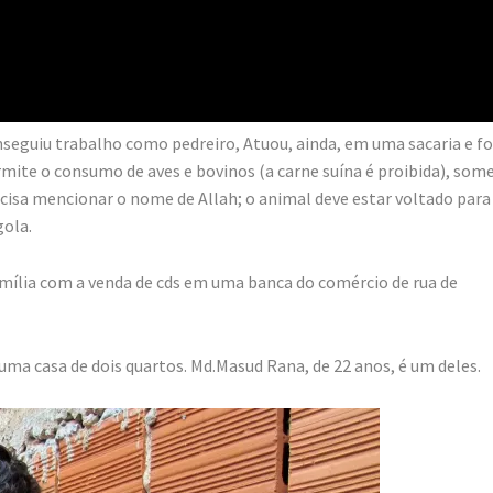
eguiu trabalho como pedreiro, Atuou, ainda, em uma sacaria e fo
ermite o consumo de aves e bovinos (a carne suína é proibida), som
cisa mencionar o nome de Allah; o animal deve estar voltado para
gola.
ília com a venda de cds em uma banca do comércio de rua de
 uma casa de dois quartos. Md.Masud Rana, de 22 anos, é um deles.