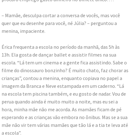
– Mamãe, desculpa cortar a conversa de vocês, mas você
quer que eu desenhe para você, né Júlia? – perguntou a
menina, impaciente.
Érica frequenta a escola no período da manhã, das 5h às
13h. Ela gosta de dançar ballet e assistir filmes na sua
escola. “Lá tem um cinema e a gente fica assistindo. Sabe o
filme do dinossauro bonzinho? É muito chato, faz chorar as
crianças”, contou a menina, enquanto copiava no papel a
imagem da Branca e Neve estampada em um caderno. “Lá
na escola tem piscina também, e eu gosto de nadar. Vou de
perua quando ainda é muito muito a noite, mas eu sei a
hora, minha mãe não me acorda. As mamães ficam de pé
esperando e as crianças vão embora no ônibus. Mas se a sua
mãe não vir tem várias mamães que tão lá e a tia te leva até
a escola”.