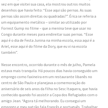
vez em que visitei sua casa, ela mostrou outros muitos
desenhos que havia feito: “Esse aqui são pernas. As suas
pernas são assim direitas ou quadradas?”. Érica se referia a
um equipamento metálico – similar ao utilizado por
Forrest Gump no filme – que a menina teve que usar no
Congo durante meses para endireitar suas pernas. “Esse
aqui é o dia de Festa Junina na minha escola, essa aqui é a
Ariel, esse aqui é do filme da Dory, que eu vi na escola
também”.
Nesse encontro, ocorrido durante o mês de julho, Pamela
estava mais tranquila. Há poucos dias havia conseguido um
emprego como faxineira em um restaurante libanês no
centro de São Paulo e planejava a comemoração do
aniversário de seis anos da filha no Sesc Itaquera, que havia
conhecido quando foi assistir a Copa dos Refugiados com o
amigo Jean. “Agora tá melhorando. Eu consegui um
emprego e meu patrão fala francês e português. Trabalhar