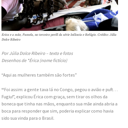
Erica e a mãe, Pamela, no terceiro perfil da série Infância e Refúgio. Crédito: Júlia
Dolce Ribeiro
Por Júlia Dolce Ribeiro – texto e fotos
Desenhos de *Érica (nome fictício)
“Aqui as mulheres também são fortes”
“
Foi assim: a gente tava lá no Congo, pegou o avião e puft…
Fugiu!”, explicou Érica com graça, sem tirar os olhos da
boneca que tinha nas mãos, enquanto sua mãe ainda abria a
boca para responder que sim, poderia explicar como havia
sido sua vinda para o Brasil.