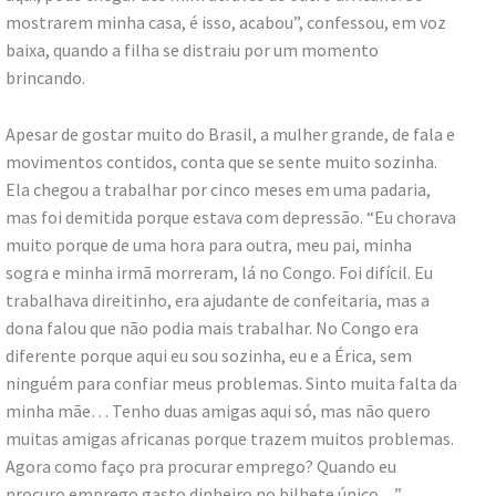
mostrarem minha casa, é isso, acabou”, confessou, em voz
baixa, quando a filha se distraiu por um momento
brincando.
Apesar de gostar muito do Brasil, a mulher grande, de fala e
movimentos contidos, conta que se sente muito sozinha.
Ela chegou a trabalhar por cinco meses em uma padaria,
mas foi demitida porque estava com depressão. “Eu chorava
muito porque de uma hora para outra, meu pai, minha
sogra e minha irmã morreram, lá no Congo. Foi difícil. Eu
trabalhava direitinho, era ajudante de confeitaria, mas a
dona falou que não podia mais trabalhar. No Congo era
diferente porque aqui eu sou sozinha, eu e a Érica, sem
ninguém para confiar meus problemas. Sinto muita falta da
minha mãe… Tenho duas amigas aqui só, mas não quero
muitas amigas africanas porque trazem muitos problemas.
Agora como faço pra procurar emprego? Quando eu
procuro emprego gasto dinheiro no bilhete único…”.