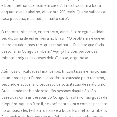
é bom, melhor que ficar em casa. A Érica fica com a babá
enquanto eu trabalho, ela cobra 200 reais. Queria sair dessa
casa pequena, mas tudo é muito caro”.
O maior sonho dela, entretanto, ainda é conseguir validar
seu diploma de enfermeira no Brasil. “O problema é que eu
quero estudar, mas tem que trabalhar… Eu disse que fazia
parto lá no Congo também? Aqui já fiz dois partos das
minhas amigas nas casas delas”, disse, orgulhosa.
Além das dificuldades financeiras, linguísticas e emocionais
enumeradas por Pamela, a violência causada pelo racismo,
segundo ela, torna o processo de solicitação de refúgio no
Brasil ainda mais doloroso. “As pessoas daqui não são
parecidas com as pessoas do Congo. Brasileiro não gosta de
ninguém. Aqui no Brasil, se você senta junto com as pessoas
no ônibus, eles fecham o nariz e a boca. No metrô também.
É de racismo. Uma pessoa me falou que eu tava cheirando