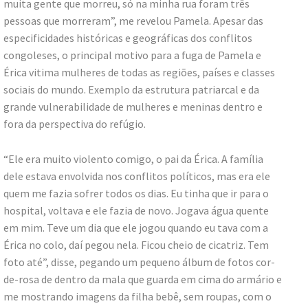
muita gente que morreu, só na minha rua foram três
pessoas que morreram”, me revelou Pamela. Apesar das
especificidades históricas e geográficas dos conflitos
congoleses, o principal motivo para a fuga de Pamela e
Érica vitima mulheres de todas as regiões, países e classes
sociais do mundo. Exemplo da estrutura patriarcal e da
grande vulnerabilidade de mulheres e meninas dentro e
fora da perspectiva do refúgio.
“Ele era muito violento comigo, o pai da Érica. A família
dele estava envolvida nos conflitos políticos, mas era ele
quem me fazia sofrer todos os dias. Eu tinha que ir para o
hospital, voltava e ele fazia de novo. Jogava água quente
em mim. Teve um dia que ele jogou quando eu tava com a
Érica no colo, daí pegou nela. Ficou cheio de cicatriz. Tem
foto até”, disse, pegando um pequeno álbum de fotos cor-
de-rosa de dentro da mala que guarda em cima do armário e
me mostrando imagens da filha bebê, sem roupas, com o