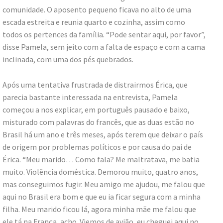
comunidade. O aposento pequeno ficava no alto de uma
escada estreita e reunia quarto e cozinha, assim como
todos os pertences da família. “Pode sentar aqui, por favor”,
disse Pamela, sem jeito com a falta de espaço e com a cama
inclinada, com uma dos pés quebrados.
Após uma tentativa frustrada de distrairmos Érica, que
parecia bastante interessada na entrevista, Pamela
começou a nos explicar, em português pausado e baixo,
misturado com palavras do francês, que as duas estão no
Brasil há um ano e três meses, após terem que deixar o país
de origem por problemas políticos e por causa do pai de
Érica. “Meu marido… Como fala? Me maltratava, me batia
muito. Violência doméstica. Demorou muito, quatro anos,
mas conseguimos fugir. Meu amigo me ajudou, me falou que
aqui no Brasil era bom e que eu ia ficar segura com a minha
filha. Meu marido ficou lá, agora minha mãe me falou que
ele tá na França, acho. Viemos de avião, eu cheguei aqui no