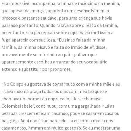
Era impossível acompanhar a linha de raciocínio da menina,
que, apesar da energia, aparenta um desenvolvimento
precoce e bastante saudável para uma criança que havia
passado por tanto. Quando falava sobre o resto da família,
no entanto, sua percepção sobre o que havia motivado a
fuga aparecia com sutileza. “Eu sinto falta da minha
família, da minha bisavó e falta do irmão dele”, disse,
provavelmente se referindo ao pai – palavra que
aparentemente escolheu arrancar do seu vocabulário
extenso e substituir por pronomes.
“No Congo eu gostava de tomar suco com a minha mãe e eu
ficava indo na praça todos os dias com meu tio que se
chamava um nome tão engraçado, ele se chamava
Colombelebele”, continuou, com uma gargalhada. “Lá as
pessoas crescem e ficam casando, pode se casar em casa ou
na igreja. Aqui não é tão parecido. Lá eu comia muito nos
casamentos, hmmm era muito gostoso. Se eu mostrar uma