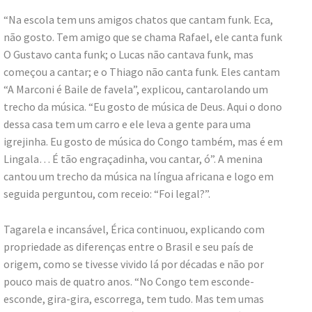
“Na escola tem uns amigos chatos que cantam funk. Eca,
não gosto. Tem amigo que se chama Rafael, ele canta funk
O Gustavo canta funk; o Lucas não cantava funk, mas
começou a cantar; e o Thiago não canta funk. Eles cantam
“A Marconi é Baile de favela”, explicou, cantarolando um
trecho da música. “Eu gosto de música de Deus. Aqui o dono
dessa casa tem um carro e ele leva a gente para uma
igrejinha. Eu gosto de música do Congo também, mas é em
Lingala… É tão engraçadinha, vou cantar, ó”. A menina
cantou um trecho da música na língua africana e logo em
seguida perguntou, com receio: “Foi legal?”.
Tagarela e incansável, Érica continuou, explicando com
propriedade as diferenças entre o Brasil e seu país de
origem, como se tivesse vivido lá por décadas e não por
pouco mais de quatro anos. “No Congo tem esconde-
esconde, gira-gira, escorrega, tem tudo. Mas tem umas