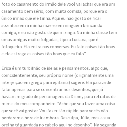
foto do casamento do irmão dele você vai achar que era um
casamento bem sério, com muita comida, porque era o
único irmão que ele tinha. Aqui eu não gosto de ficar
sozinha sem a minha mãe e sem ninguém brincando
comigo, e eu não gosto de quem xinga. Na minha classe tem
umas amigas muito folgadas, tipo a Luciana, que é
fofoqueira. Ela entra nas conversas. Eu falo coisas tão boas
e ela estraga as coisas tão boas que eu falo”.
Érica é um turbilhão de ideias e pensamentos, algo que,
coincidentemente, seu próprio nome (originalmente uma
interjeição em grego para epifania) sugere. Ela parava de
falar apenas para se concentrar nos desenhos, que já
haviam migrado de personagens da Disney para retratos de
mim e do meu companheiro. “Acho que vou fazer uma coisa
que você vai gostar. Vou fazer tão rápido para vocês não
perderem a hora de ir embora. Desculpa, Júlia, mas a sua
orelha tá guardada no cabelo aqui no desenho”. Na segunda