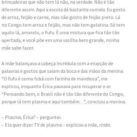
brincadeiras que não tem lá não, na verdade. Não é tão
diferente assim. Aqui a escola dá bastante comida. Eu gosto
de arroz, feijão e carne, mas não gosto de feijão preto. Lá
no Congo tem arroz e feijão, mas não tem gelatina. Só tem
aquilo lá, amarelo, o Fufu. É uma mistura que fica tão tão
apertada, e você põe em uma vasilha bem grande, minha
mãe sabe fazer.
A mãe balançava a cabeça incrédula com a erupção de
palavras e gestos que saiam da boca e das mãos da menina.
“O Fufu é como fubá com farinha de mandioca”, me
explicou, enquanto Érica pausava para recuperar o ar.
“Pensando bem, o Brasil não é tão tão diferente do Congo,
porque lá tem plasma e aqui também…”, concluiu a menina.
– Plasma, Érica? – perguntei.
– Ela quer dizer TV de plasma – explicou a mãe, rindo.