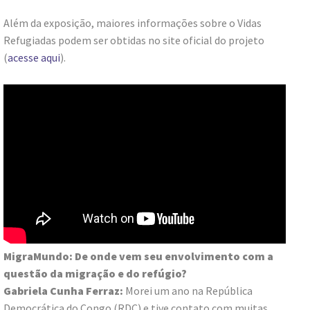
Além da exposição, maiores informações sobre o Vidas
Refugiadas podem ser obtidas no site oficial do projeto
(
acesse aqui
).
MigraMundo: De onde vem seu envolvimento com a
questão da migração e do refúgio?
Gabriela Cunha Ferraz:
Morei um ano na República
Democrática do Congo (RDC) e tive contato com muitas