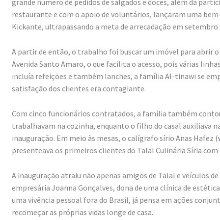
grande número de pedidos de salgados e doces, além da partic
restaurante e com o apoio de voluntários, lançaram uma bem
Kickante, ultrapassando a meta de arrecadação em setembro 
A partir de então, o trabalho foi buscar um imóvel para abrir o
Avenida Santo Amaro, o que facilita o acesso, pois várias linha
incluía refeições e também lanches, a família Al-tinawi se e
satisfação dos clientes era contagiante.
Com cinco funcionários contratados, a família também contou
trabalhavam na cozinha, enquanto o filho do casal auxiliava n
inauguração. Em meio às mesas, o calígrafo sírio Anas Hafez (
presenteava os primeiros clientes do Talal Culinária Síria com
A inauguração atraiu não apenas amigos de Talal e veículos d
empresária Joanna Gonçalves, dona de uma clínica de estética n
uma vivência pessoal fora do Brasil, já pensa em ações conju
recomeçar as próprias vidas longe de casa.