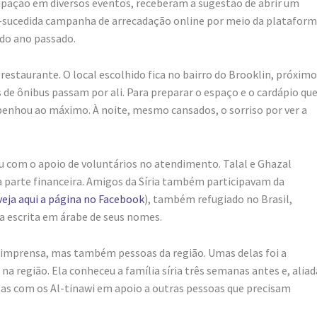
ipação em diversos eventos, receberam a sugestão de abrir um
-sucedida campanha de arrecadação online por meio da platafor
do ano passado.
 restaurante. O local escolhido fica no bairro do Brooklin, próximo
s de ônibus passam por ali. Para preparar o espaço e o cardápio qu
mpenhou ao máximo. À noite, mesmo cansados, o sorriso por ver a
 com o apoio de voluntários no atendimento. Talal e Ghazal
a parte financeira. Amigos da Síria também participavam da
veja aqui a página no Facebook
), também refugiado no Brasil,
 a escrita em árabe de seus nomes.
e imprensa, mas também pessoas da região. Umas delas foi a
a região. Ela conheceu a família síria três semanas antes e, aliad
ntas com os Al-tinawi em apoio a outras pessoas que precisam