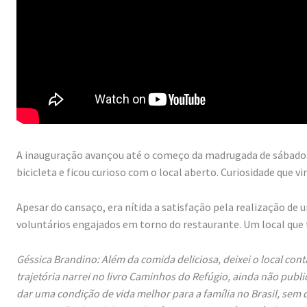
A inauguração avançou até o começo da madrugada de sábado. 
bicicleta e ficou curioso com o local aberto. Curiosidade que 
Apesar do cansaço, era nítida a satisfação pela realização de
voluntários engajados em torno do restaurante. Um local que 
Géssica Brandino: Além da comida deliciosa, deixei o local conta
trajetória narrei no livro Caminhos do Refúgio, ainda não pub
dar uma condição de vida melhor para a família no Brasil, sem 