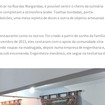
rar na Rua das Margaridas, é possível sentir o cheiro da culinária
nte completam a atmosfera árabe. Toalhas bordadas, porta-
alcões, uma mesa repleta de doces e outra de objetos artesanais
 restaurante como os outros. Foi criado a partir do sonho da família
 dezembro de 2013, eles contaram com o apoio da comunidade síria
dendo roupas na madrugada, depois numa empresa de engenharia e,
íria sob encomenda. Engenheiro mecânico, ele segue na tentativa 