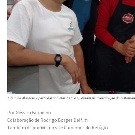
A família Al-tinawi e parte dos voluntários que ajudaram na inauguração do restaur
Por Géssica Brandino
Colaboração de Rodrigo Borges Delfim
Também disponível no site Caminhos do Refúgio