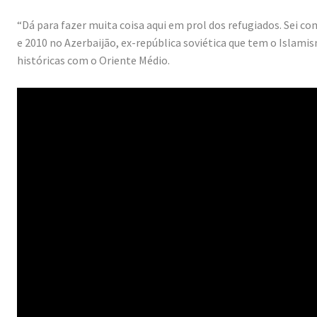
“Dá para fazer muita coisa aqui em prol dos refugiados. Sei c
e 2010 no Azerbaijão, ex-república soviética que tem o Islami
históricas com o Oriente Médio.