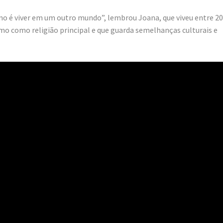
omo é viver em um outro mundo”, lembrou Joana, que viveu entre 2
smo como religião principal e que guarda semelhanças culturais e