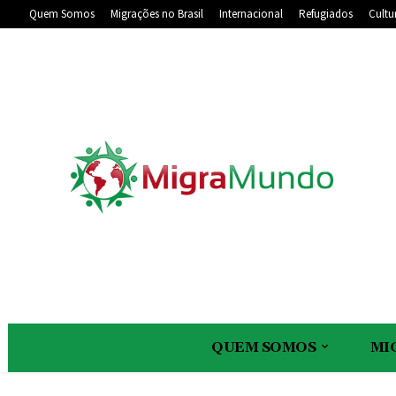
Quem Somos
Migrações no Brasil
Internacional
Refugiados
Cultu
QUEM SOMOS
MI