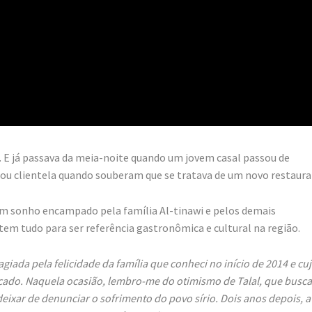
E já passava da meia-noite quando um jovem casal passou de
virou clientela quando souberam que se tratava de um novo restaura
 um sonho encampado pela família Al-tinawi e pelos demais
tem tudo para ser referência gastronômica e cultural na região.
giada pela felicidade da família que conheci no início de 2014 e cu
licado. Naquela ocasião, lembro-me do otimismo de Talal, que busc
deixar de denunciar o sofrimento do povo sírio. Dois anos depois, a