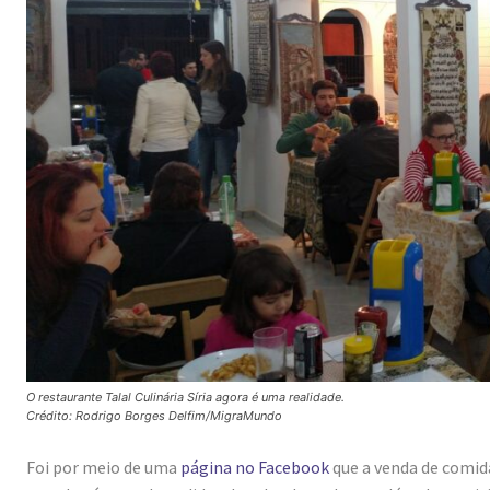
O restaurante Talal Culinária Síria agora é uma realidade.
Crédito: Rodrigo Borges Delfim/MigraMundo
Foi por meio de uma
página no Facebook
que a venda de comida