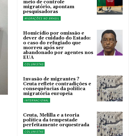
meio de controle
migratório, apontam
pesquisadoras
MIGRAÇÕES NO BRASIL
Homicídio por omissão e
dever de cuidado do Estado:
o caso do refugiado que
morreu após ser
abandonado por agentes nos
EUA
COLUNISTAS
Invasão de migrantes ?
Ceuta reflete contradições e
consequências da política
migratória europeia
INTERNACIONAL
Ceuta, Melilla e a teoria
política da tempestade
perfeitamente orquestrada
COLUNISTAS