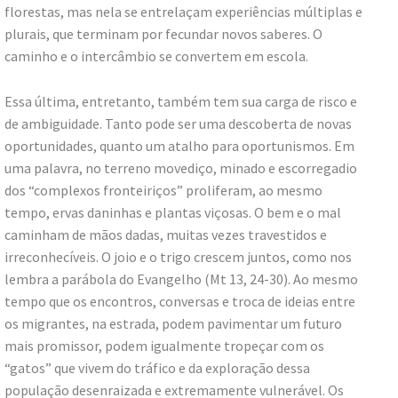
florestas, mas nela se entrelaçam experiências múltiplas e
plurais, que terminam por fecundar novos saberes. O
caminho e o intercâmbio se convertem em escola.
Essa última, entretanto, também tem sua carga de risco e
de ambiguidade. Tanto pode ser uma descoberta de novas
oportunidades, quanto um atalho para oportunismos. Em
uma palavra, no terreno movediço, minado e escorregadio
dos “complexos fronteiriços” proliferam, ao mesmo
tempo, ervas daninhas e plantas viçosas. O bem e o mal
caminham de mãos dadas, muitas vezes travestidos e
irreconhecíveis. O joio e o trigo crescem juntos, como nos
lembra a parábola do Evangelho (Mt 13, 24-30). Ao mesmo
tempo que os encontros, conversas e troca de ideias entre
os migrantes, na estrada, podem pavimentar um futuro
mais promissor, podem igualmente tropeçar com os
“gatos” que vivem do tráfico e da exploração dessa
população desenraizada e extremamente vulnerável. Os