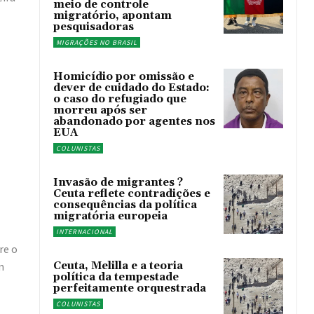
meio de controle
migratório, apontam
pesquisadoras
MIGRAÇÕES NO BRASIL
Homicídio por omissão e
dever de cuidado do Estado:
o caso do refugiado que
morreu após ser
abandonado por agentes nos
EUA
COLUNISTAS
Invasão de migrantes ?
Ceuta reflete contradições e
consequências da política
migratória europeia
INTERNACIONAL
re o
m
Ceuta, Melilla e a teoria
política da tempestade
perfeitamente orquestrada
COLUNISTAS