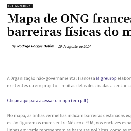
INTERNACIONAL
Mapa de ONG frances
barreiras físicas do
By
Rodrigo Borges Delfim
19 de agosto de 2014
A 0rganização não-governamental francesa
Migreurop
elaboro
existentes ou em projeto – muitas delas destinadas a tentar c
Clique aqui para acessar o mapa (em pdf)
No mapa, as linhas vermelhas indicam barreiras destinadas es
estão figuram os muros entre México e EUA, nos enclaves espanh
linhas em verde representam as barreiras políticas, como as exi