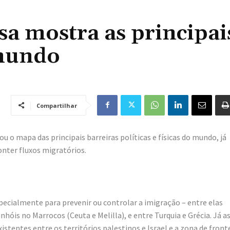
a mostra as principai
 mundo
Compartilhar
u o mapa das principais barreiras políticas e físicas do mundo, já
onter fluxos migratórios.
pecialmente para prevenir ou controlar a imigração – entre elas
óis no Marrocos (Ceuta e Melilla), e entre Turquia e Grécia. Já a
stentes entre os territórios palestinos e Israel e a zona de front