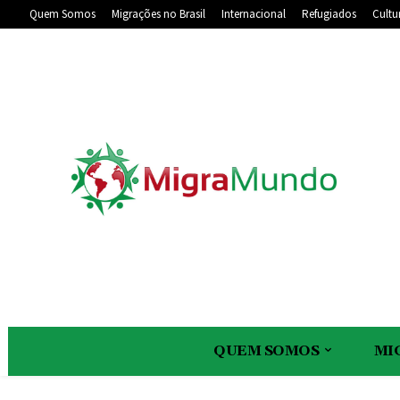
Quem Somos
Migrações no Brasil
Internacional
Refugiados
Cultu
QUEM SOMOS
MI