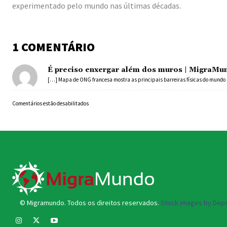
experimentado pelo mundo nas últimas décadas.
1 COMENTÁRIO
É preciso enxergar além dos muros | MigraMu
[…] Mapa de ONG francesa mostra as principais barreiras físicas do mundo
Comentários estão desabilitados
© Migramundo. Todos os direitos reservados.
Stock images by Depo