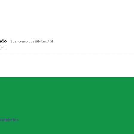
ndo
9 de novembro de 2014 Em 14:51
 […]
sitphotos.