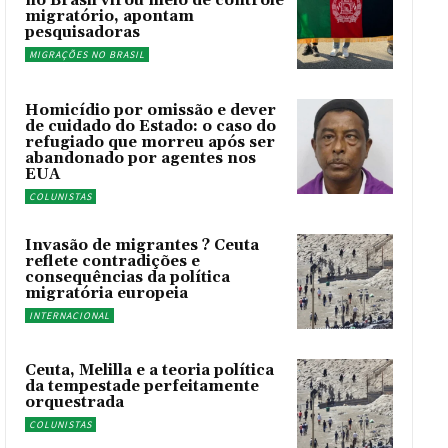
no Brasil virou meio de controle
migratório, apontam
pesquisadoras
MIGRAÇÕES NO BRASIL
Homicídio por omissão e dever
de cuidado do Estado: o caso do
refugiado que morreu após ser
abandonado por agentes nos
EUA
COLUNISTAS
Invasão de migrantes ? Ceuta
reflete contradições e
consequências da política
migratória europeia
INTERNACIONAL
Ceuta, Melilla e a teoria política
da tempestade perfeitamente
orquestrada
COLUNISTAS