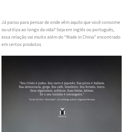
Já parou para pensar de onde vêm aquilo que você consome
ou utiliza ao longo da vida? Seja em inglês ou português,
essa relação vai muito além do “Made in China” encontrado
em certos produtos