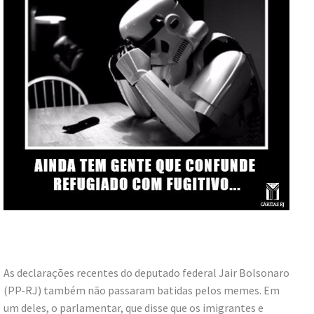
As declarações recentes do deputado federal Jair Bolsonaro
(PP-RJ) também não passaram batidas pelos memes. Em
um deles, o parlamentar, que disse que os imigrantes e