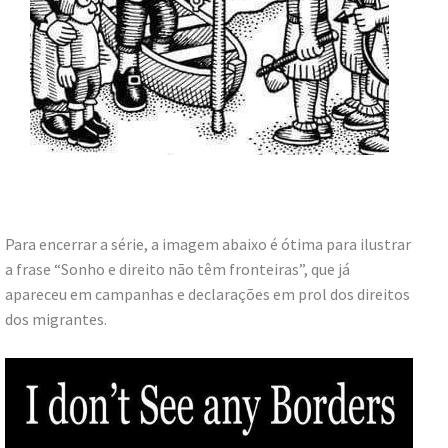
Para encerrar a série, a imagem abaixo é ótima para ilustrar
a frase “Sonho e direito não têm fronteiras”, que já
apareceu em campanhas e declarações em prol dos direitos
dos migrantes.