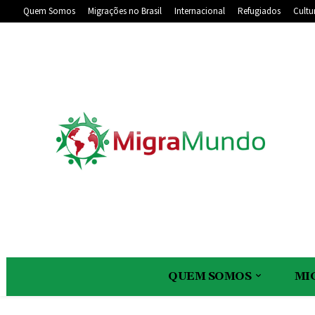
Quem Somos
Migrações no Brasil
Internacional
Refugiados
Cultu
QUEM SOMOS
MI