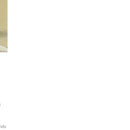
s
endo