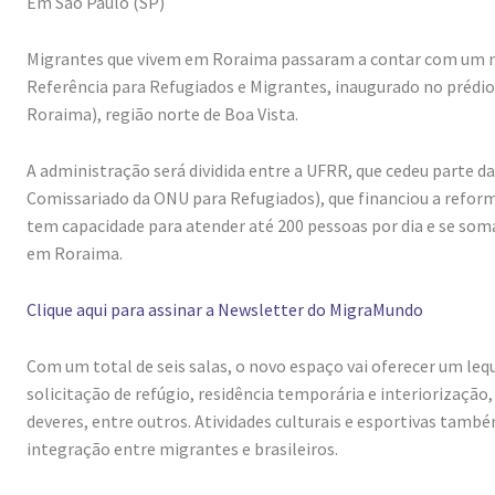
Em São Paulo (SP)
Migrantes que vivem em Roraima passaram a contar com um nov
Referência para Refugiados e Migrantes, inaugurado no prédi
Roraima), região norte de Boa Vista.
A administração será dividida entre a UFRR, que cedeu parte da
Comissariado da ONU para Refugiados), que financiou a reforma 
tem capacidade para atender até 200 pessoas por dia e se som
em Roraima.
Clique aqui para assinar a Newsletter do MigraMundo
Com um total de seis salas, o novo espaço vai oferecer um le
solicitação de refúgio, residência temporária e interiorização,
deveres, entre outros. Atividades culturais e esportivas também
integração entre migrantes e brasileiros.