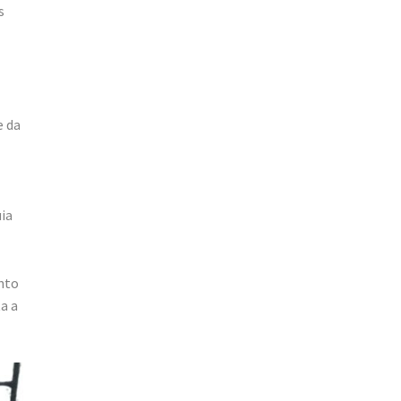
s
e da
ia
nto
a a