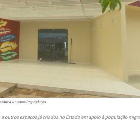
Amazônica Roraima/Reprodução
a outros espaços já criados no Estado em apoio à população migr