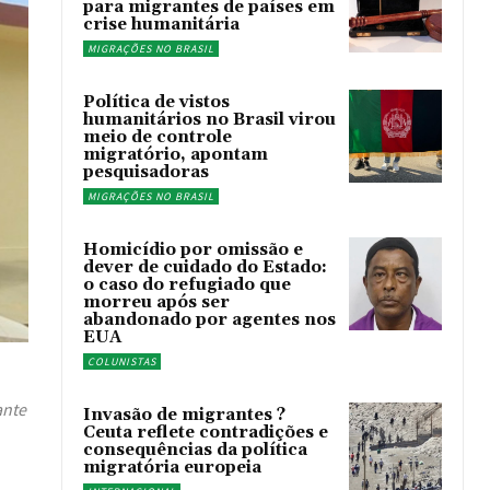
para migrantes de países em
crise humanitária
MIGRAÇÕES NO BRASIL
Política de vistos
humanitários no Brasil virou
meio de controle
migratório, apontam
pesquisadoras
MIGRAÇÕES NO BRASIL
Homicídio por omissão e
dever de cuidado do Estado:
o caso do refugiado que
morreu após ser
abandonado por agentes nos
EUA
COLUNISTAS
ante
Invasão de migrantes ?
Ceuta reflete contradições e
consequências da política
migratória europeia