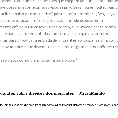
ntemente do número de pessoas que chegam ao país, se são muita
que possam recomeçar suas vidas seja no Brasil ou em outro país 
iliza muito o termo ‘‘crise’’ para se referir as migrações, segun
il de uma evolução ou de um processo; período de desordem
to crítico ou decisivo’’. Dessa forma, a utilização desse termo
, que não devem ser tratadas como um perigo que ocasiona em
s para dificultar a entrada de migrantes ao país, mas sim, com
 novamente e que devem ter seus direitos garantidos e não restri
s são vistos como um problema para o país?
didatos sobre direitos dos migrantes – MigraMundo
. Também visa estabelecer um contraponto a discursos xenofóbicos e preconceituosos contra min