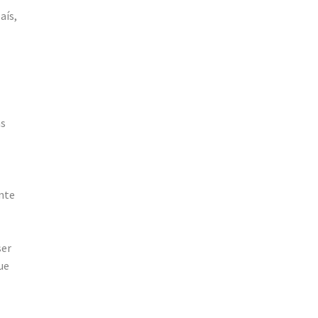
aís,
as
nte
ser
ue