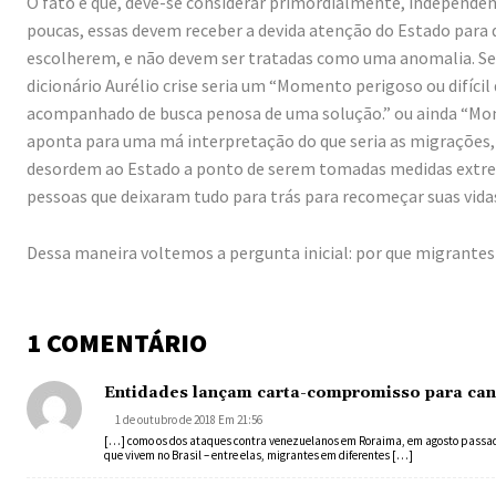
O fato é que, deve-se considerar primordialmente, independe
poucas, essas devem receber a devida atenção do Estado para 
escolherem, e não devem ser tratadas como uma anomalia. Se ut
dicionário Aurélio crise seria um “Momento perigoso ou difíc
acompanhado de busca penosa de uma solução.” ou ainda “Momen
aponta para uma má interpretação do que seria as migrações
desordem ao Estado a ponto de serem tomadas medidas extrema
pessoas que deixaram tudo para trás para recomeçar suas vidas
Dessa maneira voltemos a pergunta inicial: por que migrante
1 COMENTÁRIO
Entidades lançam carta-compromisso para can
1 de outubro de 2018 Em 21:56
[…] como os dos ataques contra venezuelanos em Roraima, em agosto passado
que vivem no Brasil – entre elas, migrantes em diferentes […]