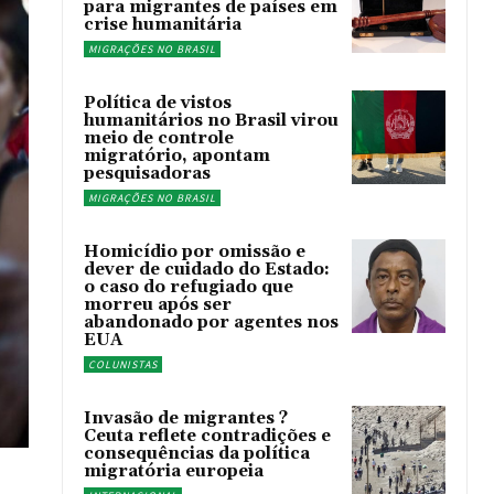
para migrantes de países em
crise humanitária
MIGRAÇÕES NO BRASIL
Política de vistos
humanitários no Brasil virou
meio de controle
migratório, apontam
pesquisadoras
MIGRAÇÕES NO BRASIL
Homicídio por omissão e
dever de cuidado do Estado:
o caso do refugiado que
morreu após ser
abandonado por agentes nos
EUA
COLUNISTAS
Invasão de migrantes ?
Ceuta reflete contradições e
consequências da política
migratória europeia