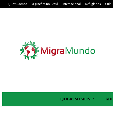
Quem Somos
Migrações no Brasil
Internacional
Refugiados
Cultu
QUEM SOMOS
MI