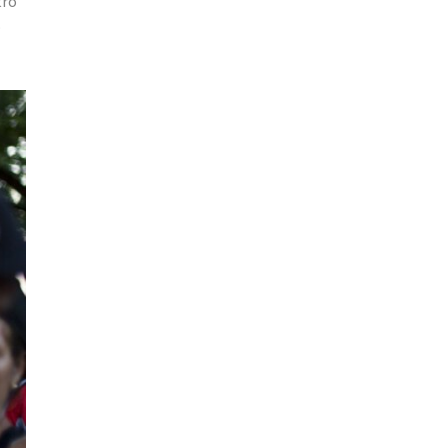
tro
o