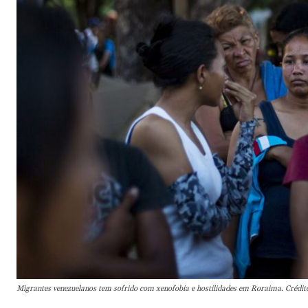
Migrantes venezuelanos tem sofrido com xenofobia e hostilidades em Roraima. Crédi