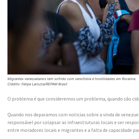
Migrantes venezuelanos tem sofrido com xenofobia e hostilidades em Roraima.
Crédito: Felipe Larozza/REPAM Brasil
O problema é que consideremos um problema, quando são cida
Quando nos deparamos com noticias sobre a vinda de venezuel
responsável por colapsar as infraestruturas locais e ser respo
entre moradores locais e migrantes e a falta de capacidade pa