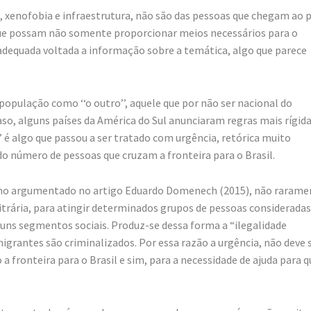
s, xenofobia e infraestrutura, não são das pessoas que chegam ao p
, que possam não somente proporcionar meios necessários para o
quada voltada a informação sobre a temática, algo que parece
população como ‘‘o outro’’, aquele que por não ser nacional do
so, alguns países da América do Sul anunciaram regras mais rígid
’ é algo que passou a ser tratado com urgência, retórica muito
o número de pessoas que cruzam a fronteira para o Brasil.
como argumentado no artigo Eduardo Domenech (2015), não rarame
bitrária, para atingir determinados grupos de pessoas consideradas
alguns segmentos sociais. Produz-se dessa forma a “ilegalidade
igrantes são criminalizados. Por essa razão a urgência, não deve 
a fronteira para o Brasil e sim, para a necessidade de ajuda para q