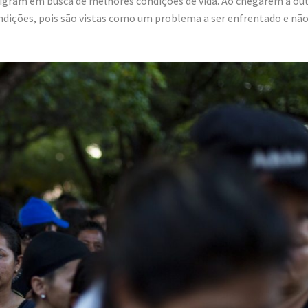
migram em busca de melhores condições de vida. Ao chegarem a ou
dições, pois são vistas como um problema a ser enfrentado e nã