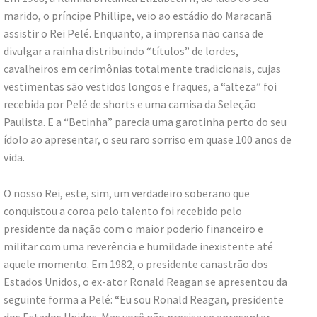
marido, o príncipe Phillipe, veio ao estádio do Maracanã
assistir o Rei Pelé. Enquanto, a imprensa não cansa de
divulgar a rainha distribuindo “títulos” de lordes,
cavalheiros em cerimônias totalmente tradicionais, cujas
vestimentas são vestidos longos e fraques, a “alteza” foi
recebida por Pelé de shorts e uma camisa da Seleção
Paulista. E a “Betinha” parecia uma garotinha perto do seu
ídolo ao apresentar, o seu raro sorriso em quase 100 anos de
vida.
O nosso Rei, este, sim, um verdadeiro soberano que
conquistou a coroa pelo talento foi recebido pelo
presidente da nação com o maior poderio financeiro e
militar com uma reverência e humildade inexistente até
aquele momento. Em 1982, o presidente canastrão dos
Estados Unidos, o ex-ator Ronald Reagan se apresentou da
seguinte forma a Pelé: “Eu sou Ronald Reagan, presidente
dos Estados Unidos. Mas você não precisa se apresentar,