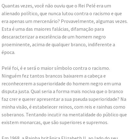
Quantas vezes, você não ouviu que o Rei Pelé era um
alienado político, que nunca lutou contra o racismo e que
era apenas um mercenário? Provavelmente, algumas vezes.
Esta é uma das maiores falácias, difamação para
descaracterizar a excelência de um homem negro
proeminente, acima de qualquer branco, indiferente a
época.
Pelé foi, é e será o maior símbolo contra o racismo.
Ninguém fez tantos brancos baixarem a cabeça e
reconhecerem a superioridade do homem negro em uma
disputa justa. Qual seria a forma mais nociva que o branco
faz crer e querer apresentar a sua pseuda superioridade? Na
minha visão, é estabelecer reinos, com reis e rainhas como
soberanos. Tentando incutir na mentalidade do público que
existem monarcas, que são superiores e supremos.
Em 1968, a Rainha britânica Elizabeth II, ao lado do seu