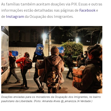
As famílias também aceitam doações via PIX. Essas e outras
informações estão detalhadas nas páginas de
Facebook
e
de
Instagram
da Ocupação dos Imigrantes.
Doações enviadas para os moradores da Ocupação dos Imigrantes, no bairro
paulistano da Liberdade. (Foto: Amanda Alves @_amanzza /A Verdade )