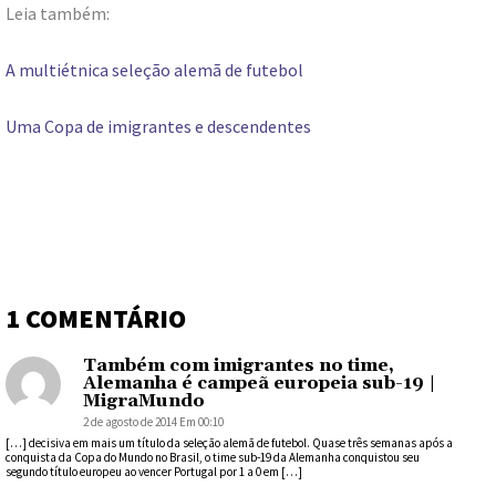
Leia também:
A multiétnica seleção alemã de futebol
Uma Copa de imigrantes e descendentes
1 COMENTÁRIO
Também com imigrantes no time,
Alemanha é campeã europeia sub-19 |
MigraMundo
2 de agosto de 2014 Em 00:10
[…] decisiva em mais um título da seleção alemã de futebol. Quase três semanas após a
conquista da Copa do Mundo no Brasil, o time sub-19 da Alemanha conquistou seu
segundo título europeu ao vencer Portugal por 1 a 0 em […]