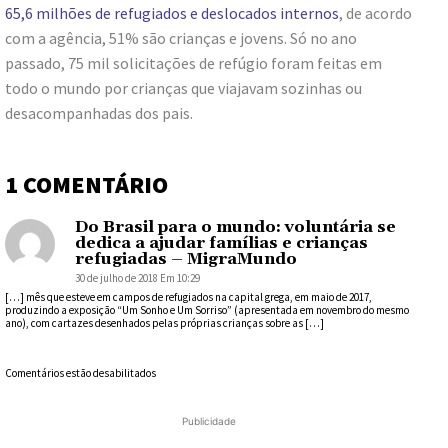
65,6 milhões de refugiados e deslocados internos
, de acordo
com a agência, 51% são crianças e jovens. Só no ano
passado, 75 mil solicitações de refúgio foram feitas em
todo o mundo por crianças que viajavam sozinhas ou
desacompanhadas dos pais.
1 COMENTÁRIO
Do Brasil para o mundo: voluntária se
dedica a ajudar famílias e crianças
refugiadas – MigraMundo
30 de julho de 2018 Em 10:29
[…] mês que esteve em campos de refugiados na capital grega, em maio de 2017,
produzindo a exposição “Um Sonho e Um Sorriso” (apresentada em novembro do mesmo
ano), com cartazes desenhados pelas próprias crianças sobre as […]
Comentários estão desabilitados
Publicidade