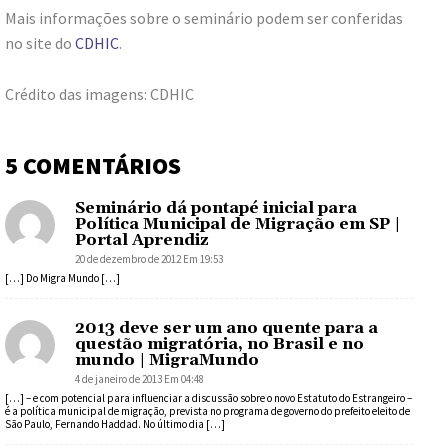
Mais informações sobre o seminário podem ser conferidas
no site do
CDHIC
.
Crédito das imagens: CDHIC
5 COMENTÁRIOS
Seminário dá pontapé inicial para
Política Municipal de Migração em SP |
Portal Aprendiz
20 de dezembro de 2012 Em 19:53
[…] Do Migra Mundo […]
2013 deve ser um ano quente para a
questão migratória, no Brasil e no
mundo | MigraMundo
4 de janeiro de 2013 Em 04:48
[…] – e com potencial para influenciar a discussão sobre o novo Estatuto do Estrangeiro –
é a política municipal de migração, prevista no programa de governo do prefeito eleito de
São Paulo, Fernando Haddad. No último dia […]