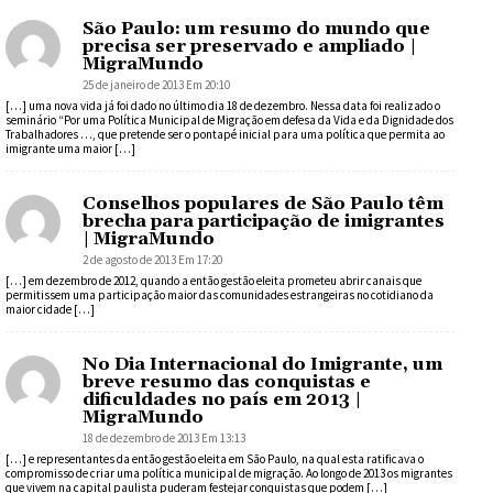
São Paulo: um resumo do mundo que
precisa ser preservado e ampliado |
MigraMundo
25 de janeiro de 2013 Em 20:10
[…] uma nova vida já foi dado no último dia 18 de dezembro. Nessa data foi realizado o
seminário “Por uma Política Municipal de Migração em defesa da Vida e da Dignidade dos
Trabalhadores …, que pretende ser o pontapé inicial para uma política que permita ao
imigrante uma maior […]
Conselhos populares de São Paulo têm
brecha para participação de imigrantes
| MigraMundo
2 de agosto de 2013 Em 17:20
[…] em dezembro de 2012, quando a então gestão eleita prometeu abrir canais que
permitissem uma participação maior das comunidades estrangeiras no cotidiano da
maior cidade […]
No Dia Internacional do Imigrante, um
breve resumo das conquistas e
dificuldades no país em 2013 |
MigraMundo
18 de dezembro de 2013 Em 13:13
[…] e representantes da então gestão eleita em São Paulo, na qual esta ratificava o
compromisso de criar uma política municipal de migração. Ao longo de 2013 os migrantes
que vivem na capital paulista puderam festejar conquistas que podem […]