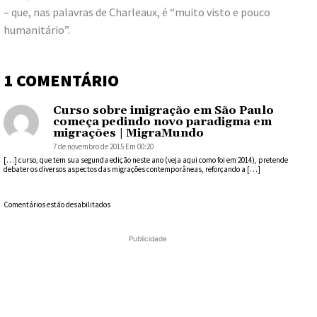
– que, nas palavras de Charleaux, é “muito visto e pouco
humanitário”.
1 COMENTÁRIO
Curso sobre imigração em São Paulo
começa pedindo novo paradigma em
migrações | MigraMundo
7 de novembro de 2015 Em 00:20
[…] curso, que tem sua segunda edição neste ano (veja aqui como foi em 2014), pretende
debater os diversos aspectos das migrações contemporâneas, reforçando a […]
Comentários estão desabilitados
Publicidade