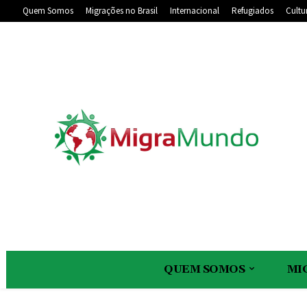
Quem Somos
Migrações no Brasil
Internacional
Refugiados
Cultu
QUEM SOMOS
MI