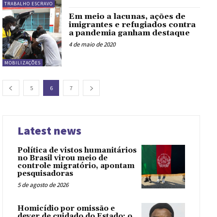
TRABALHO ESCRAVO
Em meio a lacunas, ações de
imigrantes e refugiados contra
a pandemia ganham destaque
4 de maio de 2020
MOBILIZAÇÕES
5
6
7
Latest news
Política de vistos humanitários
no Brasil virou meio de
controle migratório, apontam
pesquisadoras
5 de agosto de 2026
Homicídio por omissão e
dever de cuidado do Estado: o