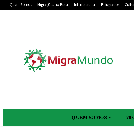
Quem Somos
Migrações no Brasil
Internacional
Refugiados
Cultu
QUEM SOMOS
MI