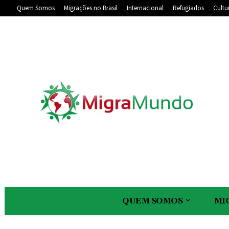
Quem Somos
Migrações no Brasil
Internacional
Refugiados
Cultu
QUEM SOMOS
MI