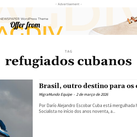
- Advertisement -
TAG
refugiados cubanos
Brasil, outro destino para os
MigraMundo Equipe
-
2 de março de 2026
Por Darío Alejandro Escobar Cuba está mergulhada há 35 anos em crise econômica. Depois da queda do Campo
Socialista no início dos anos noventa, a...