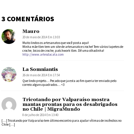
3 COMENTÁRIOS
Mauro
20 de maio de 2014 Em 13:03
Muito lindos os artesanatos que você posta aqui!
Minha mãe tbm tem um site de artesanato e croche! Tem vários tapetes de
croche, bicos de croche, patchwork tbm. Dê uma olhadinha!
http://www.artesdacata.com
La Somniantis
26 de maio de 2014 Em 17:54
Que lindo projeto… Pecado que ja esta ao fim queria ter enviado pelo
correio alguns quadrados… <3
Tricotando por Valparaíso mostra
mantas prontas para os desabrigados
no Chile | MigraMundo
8 de julho de 2014 Em 13:40
[…] Tricotando por Valparaíso tem último encontro para ajudar vítimas de incêndios no
Chile […]