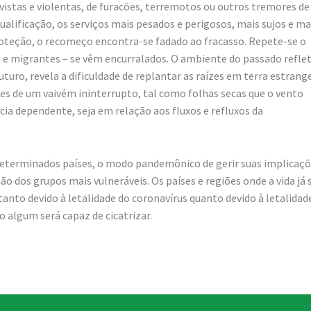
evistas e violentas, de furacões, terremotos ou outros tremores de
ualificação, os serviços mais pesados e perigosos, mais sujos e ma
oteção, o recomeço encontra-se fadado ao fracasso. Repete-se o
s e migrantes – se vêm encurralados. O ambiente do passado reflet
uturo, revela a dificuldade de replantar as raízes em terra estrange
zes de um vaivém ininterrupto, tal como folhas secas que o vento
cia dependente, seja em relação aos fluxos e refluxos da
determinados países, o modo pandemônico de gerir suas implicaçõ
dos grupos mais vulneráveis. Os países e regiões onde a vida já 
nto devido à letalidade do coronavírus quanto devido à letalidad
 algum será capaz de cicatrizar.