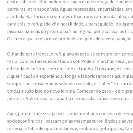
destes últimos. Não podemos esquecer que refugiado é aquele 
barreiras intransponíveis. Águas represadas, encurraladas, e
acolhida. Bastaria uma simples olhada aos campos da Líbia, da
para trás, o refugiado vê a hostilidade, a perseguição, o julg
pessoas banidas do próprio país ou região, por motivos políti
O certo é que o retorno é proibido sob pena de severa punição.
Olhando para frente, o refugiado depara-se com um horizonte
terra, com as raízes expostas ao sol. Podem murchar, secar, de
dificuldade, reflorescem em solo estranho. O recomeço é cost
A qualificação e experiência, longa e laboriosamente acumula
sempre são considerados válidos o estudo, o “saber” e o cur
traduzir tudo isso no novo idioma. Começar do zero – eis o gra
permite. Além disso, o trabalho e a moradia constituem dois i
Aqui, porém, talvez seja necessário ampliar o conceito de
refu
socioeconômicos” passam pelas mesmas turbulências e adversid
miséria, a falta de oportunidades e, embora a gota-gotas, ta