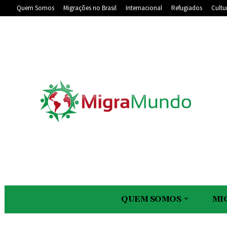
Quem Somos
Migrações no Brasil
Internacional
Refugiados
Cultu
QUEM SOMOS
MI