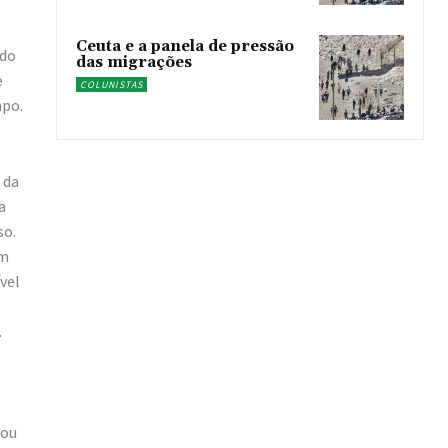
Ceuta e a panela de pressão
ndo
das migrações
e
COLUNISTAS
mpo.
 da
a
so.
em
vel
.
 ou