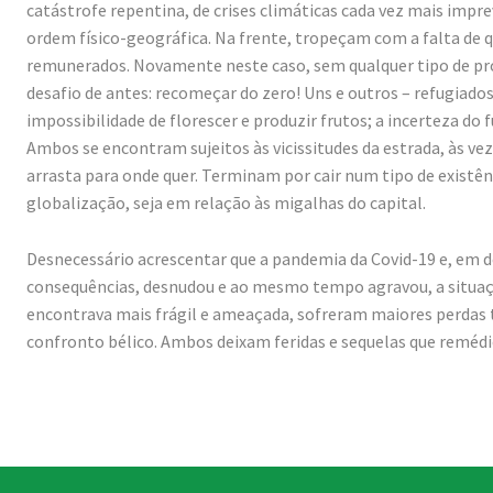
catástrofe repentina, de crises climáticas cada vez mais impr
ordem físico-geográfica. Na frente, tropeçam com a falta de q
remunerados. Novamente neste caso, sem qualquer tipo de pr
desafio de antes: recomeçar do zero! Uns e outros – refugiado
impossibilidade de florescer e produzir frutos; a incerteza do f
Ambos se encontram sujeitos às vicissitudes da estrada, às ve
arrasta para onde quer. Terminam por cair num tipo de existên
globalização, seja em relação às migalhas do capital.
Desnecessário acrescentar que a pandemia da Covid-19 e, em 
consequências, desnudou e ao mesmo tempo agravou, a situação 
encontrava mais frágil e ameaçada, sofreram maiores perdas ta
confronto bélico. Ambos deixam feridas e sequelas que remédio