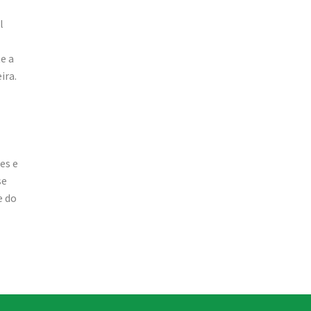
l
e a
ira.
es e
se
e do