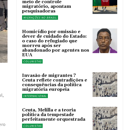
meio de controle
migratório, apontam
pesquisadoras
MIGRAÇÕES NO BRASIL
Homicídio por omissão e
dever de cuidado do Estado:
o caso do refugiado que
morreu após ser
abandonado por agentes nos
EUA
COLUNISTAS
Invasão de migrantes ?
Ceuta reflete contradições e
consequências da política
migratória europeia
l,
INTERNACIONAL
Ceuta, Melilla e a teoria
política da tempestade
perfeitamente orquestrada
ero
COLUNISTAS