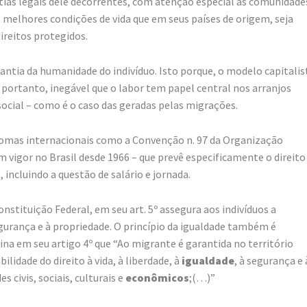
antias legais dele decorrentes, com atenção especial às comunidade
 melhores condições de vida que em seus países de origem, seja
ireitos protegidos.
antia da humanidade do indivíduo. Isto porque, o modelo capitalis
portanto, inegável que o labor tem papel central nos arranjos
ocial – como é o caso das geradas pelas migrações.
lomas internacionais como a Convenção n. 97 da Organização
 vigor no Brasil desde 1966 – que prevê especificamente o direito
 incluindo a questão de salário e jornada.
stituição Federal, em seu art. 5º assegura aos indivíduos a
egurança e à propriedade. O princípio da igualdade também é
a em seu artigo 4º que “Ao migrante é garantida no território
lidade do direito à vida, à liberdade, à
igualdade
, à segurança e 
 civis, sociais, culturais e
econômicos
;(…)”