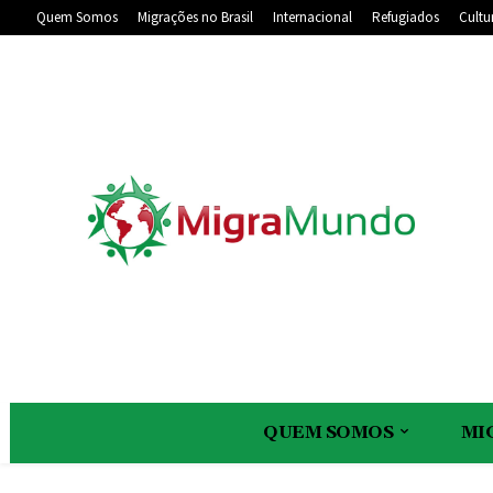
Quem Somos
Migrações no Brasil
Internacional
Refugiados
Cultu
QUEM SOMOS
MI