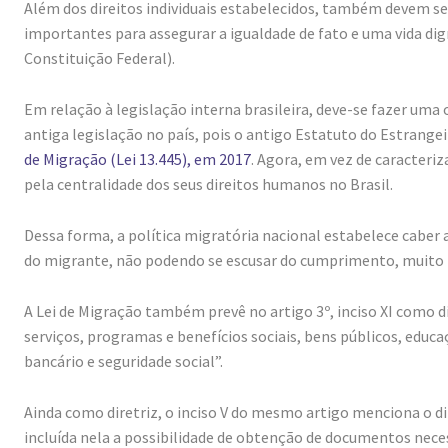
Além dos direitos individuais estabelecidos, também devem ser
importantes para assegurar a igualdade de fato e uma vida dign
Constituição Federal).
Em relação à legislação interna brasileira, deve-se fazer u
antiga legislação no país, pois o antigo Estatuto do Estrange
de Migração (Lei 13.445), em 2017
. Agora, em vez de caracter
pela centralidade dos seus direitos humanos no Brasil.
Dessa forma, a política migratória nacional estabelece caber
do migrante, não podendo se escusar do cumprimento, muito m
A Lei de Migração também prevê no artigo 3º, inciso XI como dir
serviços, programas e benefícios sociais, bens públicos, educaç
bancário e seguridade social”.
Ainda como diretriz, o inciso V do mesmo artigo menciona o d
incluída nela a possibilidade de obtenção de documentos nec