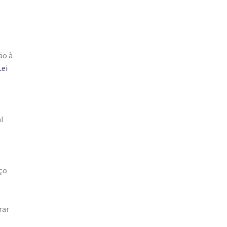
ão à
Lei
l
iço
rar