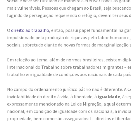
social e deve ser tutelado de maneira a efetivar todas as gar
mais vulneráveis. Pessoas que chegam ao Brasil, seja buscando
fugindo de perseguição requerendo o refúgio, devem ter seus d
O
direito ao trabalho
, então, possui papel fundamental na gar
impulsionado pela produção de riquezas pelo labor humano e, 
sociais, sobretudo diante de novas formas de marginalização s
Em relação ao tema, além de normas brasileiras, existem dip
Internacional do Trabalho sobre trabalhadores migrantes – em
trabalho em igualdade de condições aos nacionais de cada país,
No campo do ordenamento jurídico pátrio não é diferente. A Con
inviolabilidade do direito à vida, à liberdade, à
igualdade
, à s
expressamente mencionado na Lei de Migração, a qual determin
nacional, em condição de igualdade com os nacionais, a inviolabi
propriedade, bem como são assegurados: I – direitos e liberdades