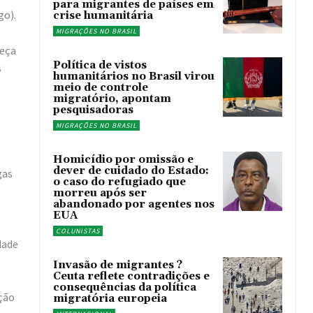
para migrantes de países em
go).
crise humanitária
MIGRAÇÕES NO BRASIL
leça
Política de vistos
s
humanitários no Brasil virou
meio de controle
migratório, apontam
pesquisadoras
MIGRAÇÕES NO BRASIL
Homicídio por omissão e
dever de cuidado do Estado:
gas
o caso do refugiado que
morreu após ser
abandonado por agentes nos
EUA
COLUNISTAS
dade
Invasão de migrantes ?
Ceuta reflete contradições e
consequências da política
rção
migratória europeia