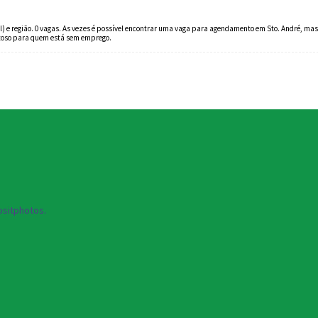
 e região. 0 vagas. As vezes é possível encontrar uma vaga para agendamento em Sto. André, mas
ustoso para quem está sem emprego.
sitphotos.