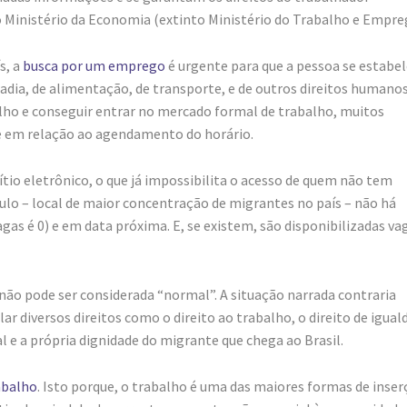
o Ministério da Economia (extinto Ministério do Trabalho e Empre
s, a
busca por um emprego
é urgente para que a pessoa se estabe
adia, de alimentação, de transporte, e de outros direitos humano
balho e conseguir entrar no mercado formal de trabalho, muitos
e em relação ao agendamento do horário.
tio eletrônico, o que já impossibilita o acesso de quem não tem
ulo – local de maior concentração de migrantes no país – não há
agas é 0) e em data próxima. E, se existem, são disponibilizadas va
 não pode ser considerada “normal”. A situação narrada contraria
r diversos direitos como o direito ao trabalho, o direito de igual
l e a própria dignidade do migrante que chega ao Brasil.
abalho
. Isto porque, o trabalho é uma das maiores formas de inse