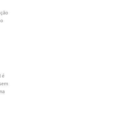
ação
ão
 é
 sem
 na