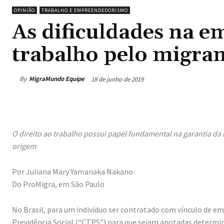
OPINIÃO
TRABALHO E EMPREENDEDORISMO
As dificuldades na em
trabalho pelo migra
By
MigraMundo Equipe
18 de junho de 2019
O direito ao trabalho possui papel fundamental na garantia d
origem
Por Juliana Mary Yamanaka Nakano
Do ProMigra, em São Paulo
No Brasil, para um indivíduo ser contratado com vínculo de e
Previdência Social (“CTPS”) para que sejam anotadas determi