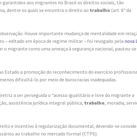
 garantidos aos migrantes no Brasil os direitos sociais, tão
a, dentre os quais se encontra o direito ao
trabalho
(art. 6º da
ma observação. Houve importante mudança de mentalidade em relaç
iro – editado em época de regime militar – foi revogado pela
nova 
izar o migrante como uma ameaça à segurança nacional, pautou-se
 ao Estado a promoção do reconhecimento do exercício profissiona
enos dificultá-lo por meio de burocracias inadequadas.
etriz a ser perseguida o “acesso igualitário e livre do migrante a
ão, assistência jurídica integral pública,
trabalho
, moradia, serv
ireito e incentivo à regularização documental, devendo-se conside
essários ao trabalho no mercado formal (CTPS).