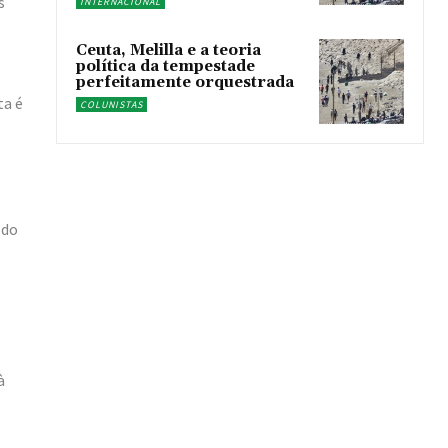
s
INTERNACIONAL
Ceuta, Melilla e a teoria
política da tempestade
perfeitamente orquestrada
ta é
COLUNISTAS
 do
à