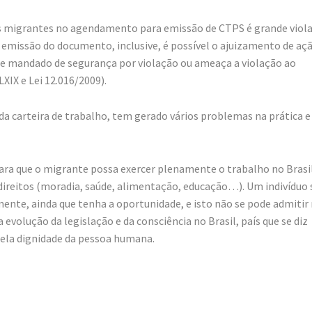
os migrantes no agendamento para emissão de CTPS é grande viol
a emissão do documento, inclusive, é possível o ajuizamento de aç
o de mandado de segurança por violação ou ameaça a violação ao
LXIX e Lei 12.016/2009).
 da carteira de trabalho, tem gerado vários problemas na prática e
ra que o migrante possa exercer plenamente o trabalho no Brasil
s direitos (moradia, saúde, alimentação, educação…). Um indivíduo
mente, ainda que tenha a oportunidade, e isto não se pode admitir
evolução da legislação e da consciência no Brasil, país que se diz
pela dignidade da pessoa humana.