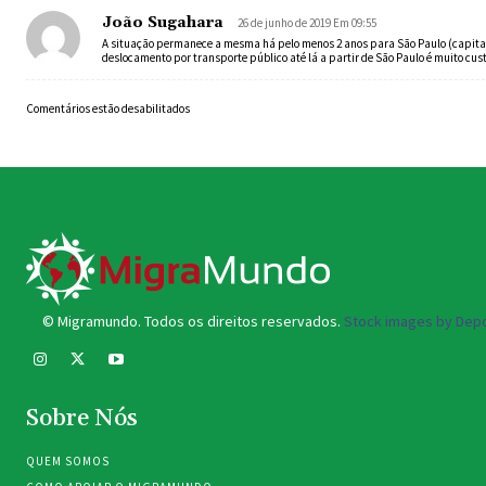
João Sugahara
26 de junho de 2019 Em 09:55
A situação permanece a mesma há pelo menos 2 anos para São Paulo (capital)
deslocamento por transporte público até lá a partir de São Paulo é muito c
Comentários estão desabilitados
© Migramundo. Todos os direitos reservados.
Stock images by Depo
Sobre Nós
QUEM SOMOS