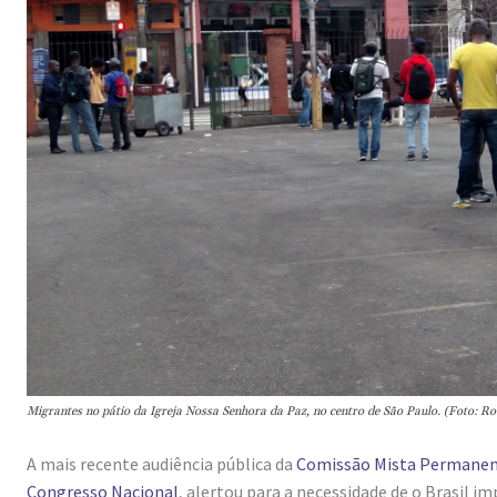
Migrantes no pátio da Igreja Nossa Senhora da Paz, no centro de São Paulo. (Foto: 
A mais recente audiência pública da
Comissão Mista Permanent
Congresso Nacional
, alertou para a necessidade de o Brasil 