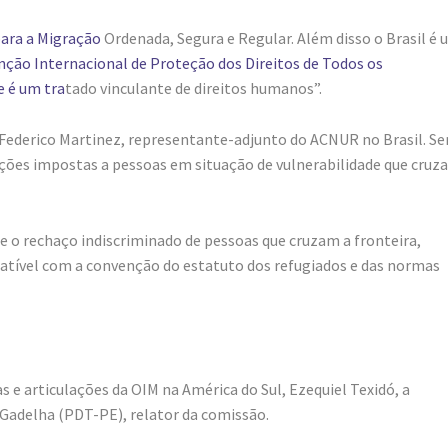
para a Migração
Ordenada, Segura e Regular. Além disso o Brasil é
nção Internacional de Proteção dos Direitos de Todos os
e é um tra
tado vinculante de direitos humanos”.
ederico Martinez, representante-adjunto do ACNUR no Brasil. S
rições impostas a pessoas em situação de vulnerabilidade que cru
 o rechaço indiscriminado de pessoas que cruzam a fronteira,
patível com a convenção do estatuto dos refugiados e das normas
s e articulações da OIM na América do Sul, Ezequiel Texidó, a
 Gadelha (PDT-PE), relator da comissão.