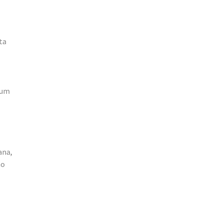
ta
 um
ana,
no