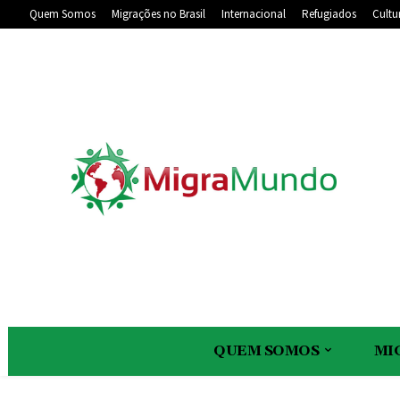
Quem Somos
Migrações no Brasil
Internacional
Refugiados
Cultu
QUEM SOMOS
MI