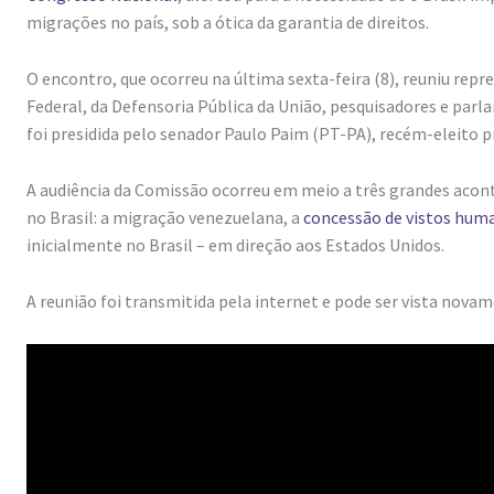
migrações no país, sob a ótica da garantia de direitos.
O encontro, que ocorreu na última sexta-feira (8), reuniu rep
Federal, da Defensoria Pública da União, pesquisadores e pa
foi presidida pelo senador Paulo Paim (PT-PA), recém-eleito 
A audiência da Comissão ocorreu em meio a três grandes aco
no Brasil: a migração venezuelana, a
concessão de vistos huma
inicialmente no Brasil – em direção aos Estados Unidos.
A reunião foi transmitida pela internet e pode ser vista nova