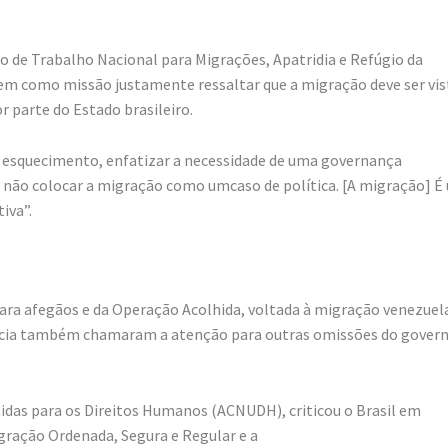
o de Trabalho Nacional para Migrações, Apatridia e Refúgio da
tem como missão justamente ressaltar que a migração deve ser vis
r parte do Estado brasileiro.
o esquecimento, enfatizar a necessidade de uma governança
 e não colocar a migração como umcaso de política. [A migração] É
iva”.
ara afegãos e da Operação Acolhida, voltada à migração venezuel
ência também chamaram a atenção para outras omissões do gover
idas para os Direitos Humanos (ACNUDH), criticou o Brasil em
igração Ordenada, Segura e Regular e a