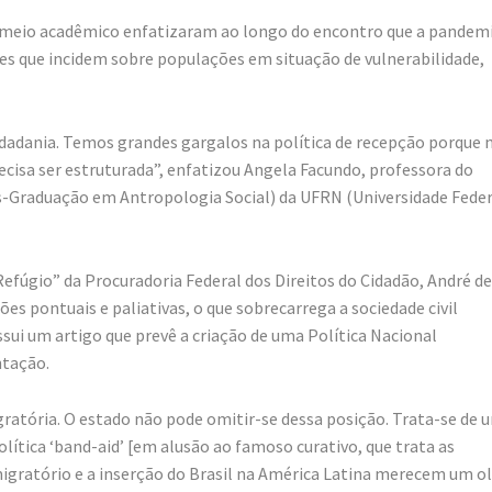
do meio acadêmico enfatizaram ao longo do encontro que a pandem
ves que incidem sobre populações em situação de vulnerabilidade,
cidadania. Temos grandes gargalos na política de recepção porque 
ecisa ser estruturada”, enfatizou Angela Facundo, professora do
Graduação em Antropologia Social) da UFRN (Universidade Feder
efúgio” da Procuradoria Federal dos Direitos do Cidadão, André de
s pontuais e paliativas, o que sobrecarrega a sociedade civil
sui um artigo que prevê a criação de uma Política Nacional
ntação.
gratória. O estado não pode omitir-se dessa posição. Trata-se de 
olítica ‘band-aid’ [em alusão ao famoso curativo, que trata as
migratório e a inserção do Brasil na América Latina merecem um o