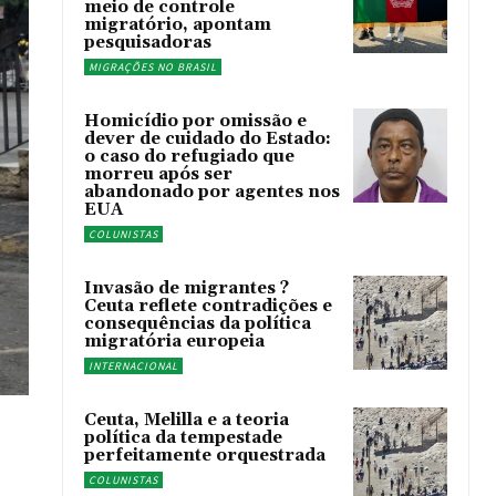
meio de controle
migratório, apontam
pesquisadoras
MIGRAÇÕES NO BRASIL
Homicídio por omissão e
dever de cuidado do Estado:
o caso do refugiado que
morreu após ser
abandonado por agentes nos
EUA
COLUNISTAS
Invasão de migrantes ?
Ceuta reflete contradições e
consequências da política
migratória europeia
INTERNACIONAL
Ceuta, Melilla e a teoria
política da tempestade
perfeitamente orquestrada
COLUNISTAS