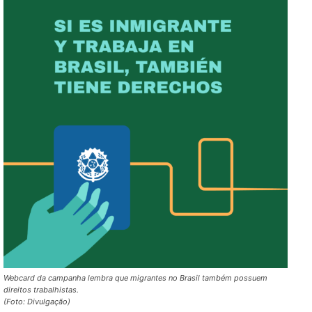
Webcard da campanha lembra que migrantes no Brasil também possuem
direitos trabalhistas.
(Foto: Divulgação)