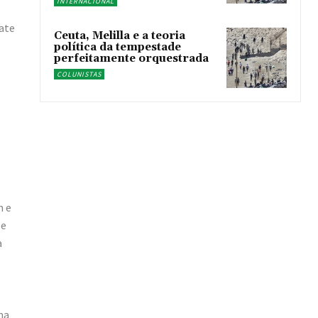
INTERNACIONAL
ate
Ceuta, Melilla e a teoria
política da tempestade
perfeitamente orquestrada
COLUNISTAS
m e
 e
a
ma