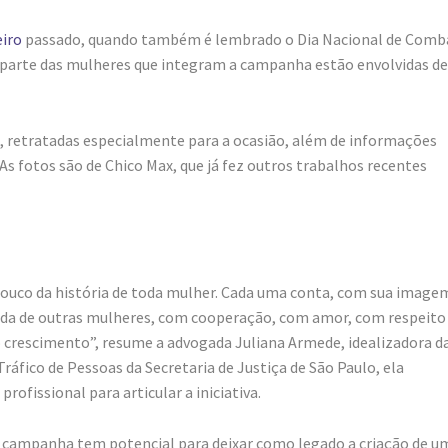
eiro
passado, quando também é lembrado o Dia Nacional de Comb
oa parte das mulheres que integram a campanha estão envolvidas de
s, retratadas especialmente para a ocasião, além de informações
. As fotos são de Chico Max, que já fez outros trabalhos recentes
 pouco da história de toda mulher. Cada uma conta, com sua image
vida de outras mulheres, com cooperação, com amor, com respeito
 crescimento”, resume a advogada Juliana Armede, idealizadora d
fico de Pessoas da Secretaria de Justiça de São Paulo, ela
rofissional para articular a iniciativa.
 a campanha tem potencial para deixar como legado a criação de u