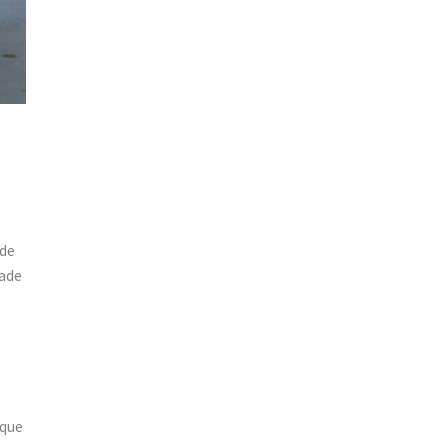
 de
dade
 que