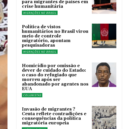
para migrantes de países em
crise humanitária
MIGRAÇÕES NO BRASIL
Política de vistos
humanitários no Brasil virou
meio de controle
migratório, apontam
pesquisadoras
MIGRAÇÕES NO BRASIL
Homicídio por omissão e
dever de cuidado do Estado:
o caso do refugiado que
morreu após ser
abandonado por agentes nos
EUA
COLUNISTAS
Invasão de migrantes ?
Ceuta reflete contradições e
consequências da política
migratória europeia