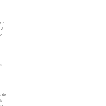
tir
 é
 o
a,
o de
de