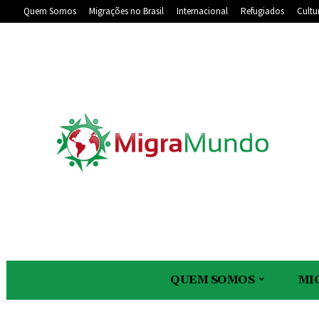
Quem Somos
Migrações no Brasil
Internacional
Refugiados
Cultu
QUEM SOMOS
MI