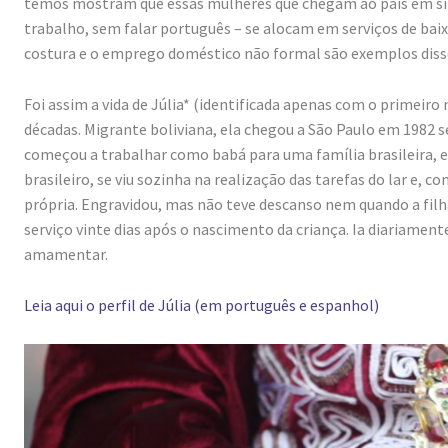
temos mostram que essas mulheres que chegam ao país em sit
trabalho, sem falar português – se alocam em serviços de baix
costura e o emprego doméstico não formal são exemplos diss
Foi assim a vida de Júlia* (identificada apenas com o primeiro
décadas. Migrante boliviana, ela chegou a São Paulo em 1982 
começou a trabalhar como babá para uma família brasileira,
brasileiro, se viu sozinha na realização das tarefas do lar e,
própria. Engravidou, mas não teve descanso nem quando a filh
serviço vinte dias após o nascimento da criança. Ia diariamen
amamentar.
Leia aqui o perfil de Júlia (em português e espanhol)