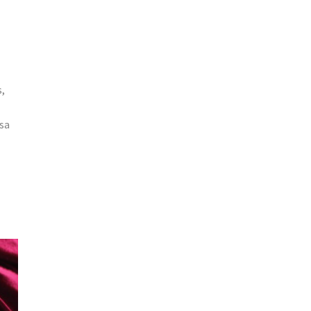
s,
asa