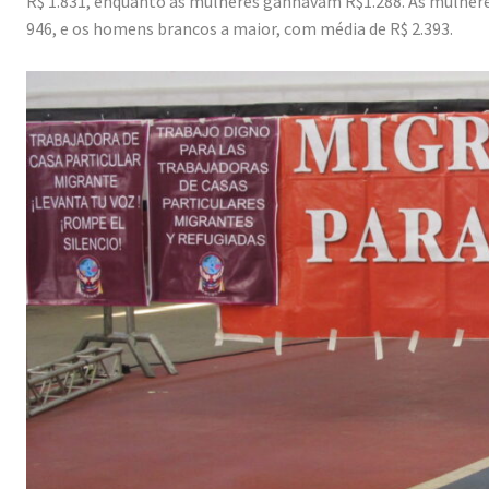
R$ 1.831, enquanto as mulheres ganhavam R$1.288. As mulher
946, e os homens brancos a maior, com média de R$ 2.393.