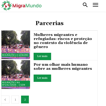
Parcerias
Mulheres migrantes e
refugiadas: riscos e proteção
no contexto da violência de
gênero
MIGRAÇÕES E GÊNERO
Ler mais
Por um olhar mais humano
sobre as mulheres migrantes
Ler mais
MIGRAÇÕES NA
ATUALIDADE - CSEM
1
2