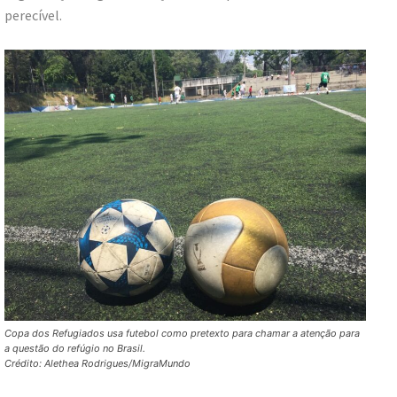
perecível.
Copa dos Refugiados usa futebol como pretexto para chamar a atenção para
a questão do refúgio no Brasil.
Crédito: Alethea Rodrigues/MigraMundo