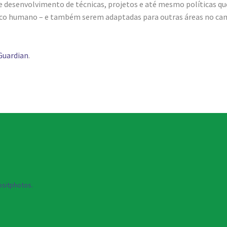
 e desenvolvimento de técnicas, projetos e até mesmo políticas qu
ico humano – e também serem adaptadas para outras áreas no c
 Guardian
.
sitphotos.