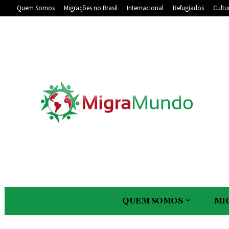
Quem Somos
Migrações no Brasil
Internacional
Refugiados
Cultu
QUEM SOMOS
MI