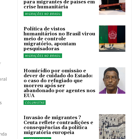
para migrantes de países em
crise humanitária
MIGRAÇÕES NO BRASIL
Política de vistos
humanitários no Brasil virou
meio de controle
migratório, apontam
pesquisadoras
MIGRAÇÕES NO BRASIL
r
Homicídio por omissão e
dever de cuidado do Estado:
oral
o caso do refugiado que
morreu após ser
abandonado por agentes nos
EUA
s
COLUNISTAS
Invasão de migrantes ?
Ceuta reflete contradições e
consequências da política
migratória europeia
inda