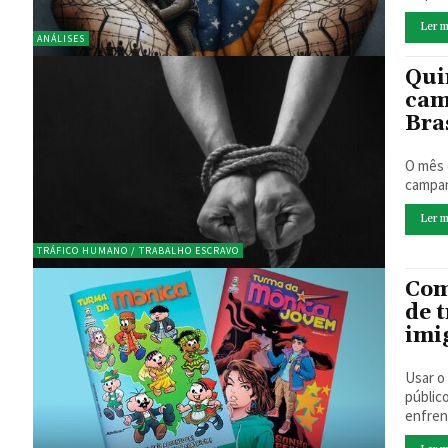
Ler m
ANÁLISES
Qui
cam
Bras
O mês 
Ler m
TRÁFICO HUMANO / TRABALHO ESCRAVO
Com
de t
imi
Usar o
públic
enfren