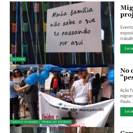
Mig
pro
Evento
exposi
trabal
Ler m
CULTURA
No 
“pe
Ação f
migrantes e
Paulo..
Ler m
TRÁFICO HUMANO / TRABALHO ESCRAVO