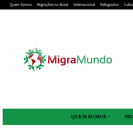
Quem Somos
Migrações no Brasil
Internacional
Refugiados
Cultu
QUEM SOMOS
MI