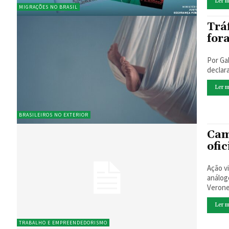
Ler m
MIGRAÇÕES NO BRASIL
Trá
for
Por Gabriel Toueg A recente mi
declar
Ler m
BRASILEIROS NO EXTERIOR
Cam
ofi
Ação v
análogo 
Verone
Ler m
TRABALHO E EMPREENDEDORISMO