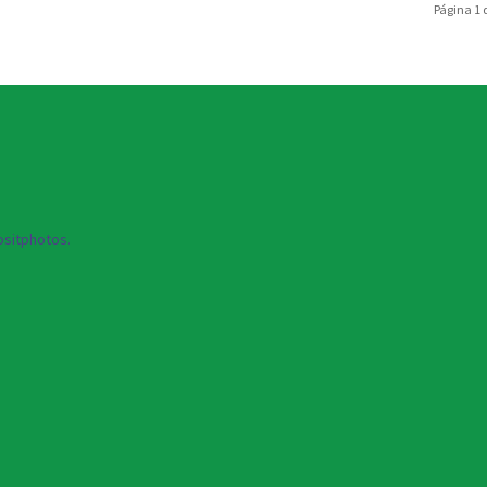
Página 1 
sitphotos.