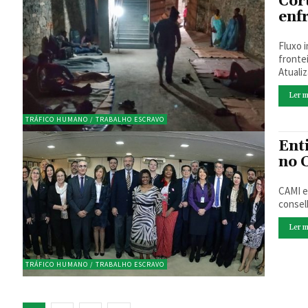
Cor
enf
Fluxo 
fronteira do 
Ler m
TRÁFICO HUMANO / TRABALHO ESCRAVO
Ent
no
CAMI e
Ler m
TRÁFICO HUMANO / TRABALHO ESCRAVO