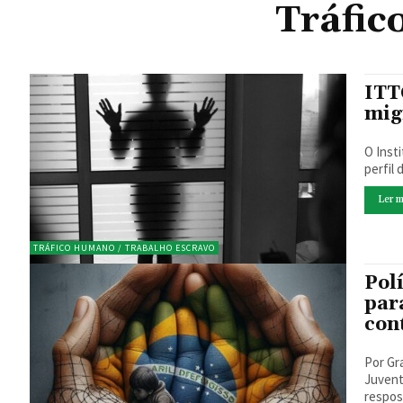
Tráfic
ITT
mig
O Inst
perfil
Ler m
TRÁFICO HUMANO / TRABALHO ESCRAVO
Pol
para
con
Por Gr
Juventude (Asbrad) As polí
respos