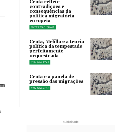
Ceuta reflete
contradições e
consequências da
política migratória
europeia
INTERNACIONAL
Ceuta, Melilla e a teoria
política da tempestade
perfeitamente
orquestrada
COLUNISTAS
Ceuta e a panela de
pressão das migrações
am
COLUNISTAS
o
- publicidade -