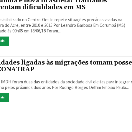
umbá é nova Brasileia? Haitianos
rentam dificuldades em MS
invisibilizado no Centro-Oeste repete situações precárias vividas na
Acre, entre 2010 e 2015 Por Leandro Barbosa Em Corumbá (MS)
Atualizado às 09h05 em 18/06/18 Foram...
ais
idades ligadas às migrações tomam poss
 CONATRAP
 IMDH foram duas das entidades da sociedade civil eleitas para integrar 
conselho pelos próximos dois anos Por Rodrigo Borges Delfim Em São Paulo...
ais