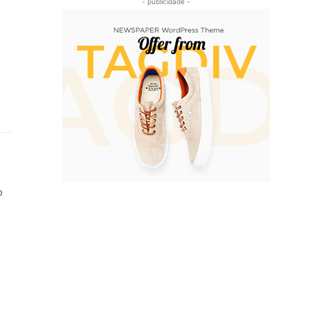
- publicidade -
e
o