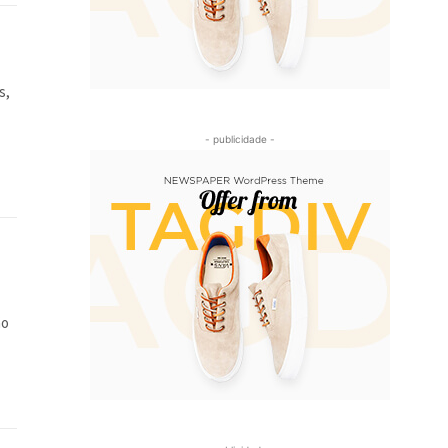
s,
- publicidade -