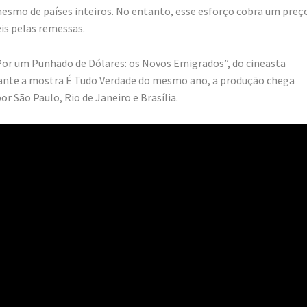
esmo de países inteiros. No entanto, esse esforço cobra um preç
is pelas remessas.
“Por um Punhado de Dólares: os Novos Emigrados”, do cineasta
urante a mostra É Tudo Verdade do mesmo ano, a produção chega
r São Paulo, Rio de Janeiro e Brasília.