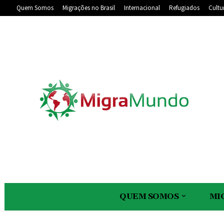
Quem Somos
Migrações no Brasil
Internacional
Refugiados
Cultu
QUEM SOMOS
MI