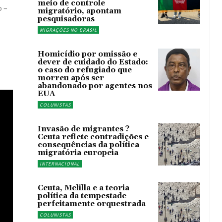
meio de controle
o –
migratório, apontam
pesquisadoras
MIGRAÇÕES NO BRASIL
Homicídio por omissão e
dever de cuidado do Estado:
o caso do refugiado que
morreu após ser
abandonado por agentes nos
EUA
COLUNISTAS
Invasão de migrantes ?
Ceuta reflete contradições e
consequências da política
migratória europeia
INTERNACIONAL
Ceuta, Melilla e a teoria
política da tempestade
perfeitamente orquestrada
COLUNISTAS