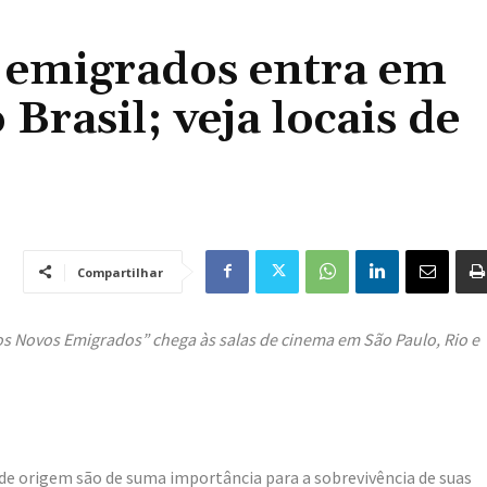
 emigrados entra em
Brasil; veja locais de
Compartilhar
os Novos Emigrados” chega às salas de cinema em São Paulo, Rio e
de origem são de suma importância para a sobrevivência de suas