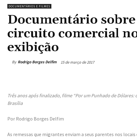
DOCUMENTÁRIOS E FILMES
Documentário sobre
circuito comercial no 
exibição
By
Rodrigo Borges Delfim
15 de março de 2017
Três anos após finalizado, filme “Por um Punhado de Dólares: 
Brasília
Por Rodrigo Borges Delfim
As remessas que migrantes enviam a seus parentes nos locais 