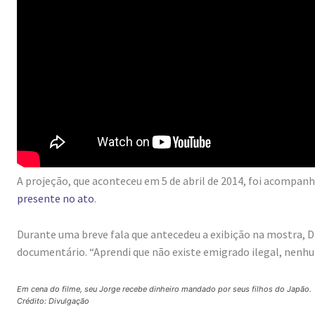
A projeção, que aconteceu em 5 de abril de 2014, foi acompa
presente no ato
.
Durante uma breve fala que antecedeu a exibição na mostra, 
documentário. “Aprendi que não existe emigrado ilegal, nenhu
Em cena do filme, seu Jorge recebe dinheiro mandado por seus filhos do Japão.
Crédito: Divulgação