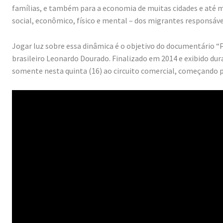
famílias, e também para a economia de muitas cidades e até m
social, econômico, físico e mental – dos migrantes responsáve
Jogar luz sobre essa dinâmica é o objetivo do documentário 
brasileiro Leonardo Dourado. Finalizado em 2014 e exibido d
somente nesta quinta (16) ao circuito comercial, começando po