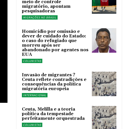
meio de controle
migratório, apontam
pesquisadoras
MIGRAÇÕES NO BRASIL
Homicídio por omissão e
dever de cuidado do Estado:
o caso do refugiado que
morreu após ser
abandonado por agentes nos
EUA
COLUNISTAS
Invasão de migrantes ?
Ceuta reflete contradições e
consequências da política
migratória europeia
INTERNACIONAL
Ceuta, Melilla e a teoria
política da tempestade
perfeitamente orquestrada
COLUNISTAS