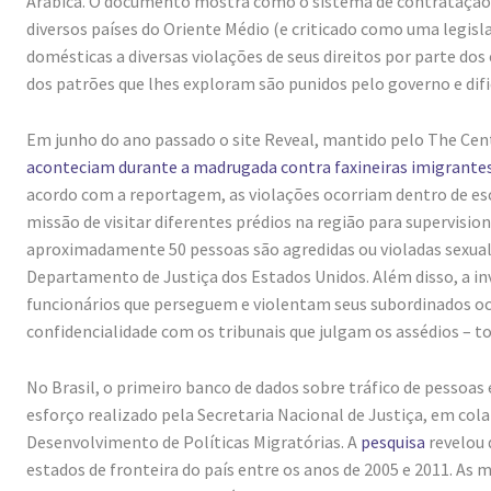
Arábica. O documento mostra como o sistema de contratação
diversos países do Oriente Médio (e criticado como uma legi
domésticas a diversas violações de seus direitos por parte d
dos patrões que lhes exploram são punidos pelo governo e di
Em junho do ano passado o site Reveal, mantido pelo The Cent
aconteciam durante a madrugada contra faxineiras imigrante
acordo com a reportagem, as violações ocorriam dentro de esc
missão de visitar diferentes prédios na região para supervisio
aproximadamente 50 pessoas são agredidas ou violadas sexualm
Departamento de Justiça dos Estados Unidos. Além disso, a 
funcionários que perseguem e violentam seus subordinados o
confidencialidade com os tribunais que julgam os assédios – t
No Brasil, o primeiro banco de dados sobre tráfico de pessoas
esforço realizado pela Secretaria Nacional de Justiça, em co
Desenvolvimento de Políticas Migratórias. A
pesquisa
revelou 
estados de fronteira do país entre os anos de 2005 e 2011. As