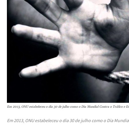
Em 2013, ONU estabeleceu o dia 30 de julho como o Dia Mundial Contra o Tráfico e 
Em 2013, ONU estabeleceu o dia 30 de julho como o Dia Mundial