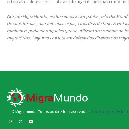
crianças e adolescentes, até a utilização de pessoas como mula
Nós, do MigraMundo, endossamos a campanha pelo Dia Mundial 
de suas formas, não tem mais espaço nos dias de hoje. A violaç
também repudiamos aqueles que se utilizam do combate ao tr
migratórios. Seguimos na luta em defesa dos direitos dos migr
© Migramundo. Todos os direitos reservados.
Stock images by Depo