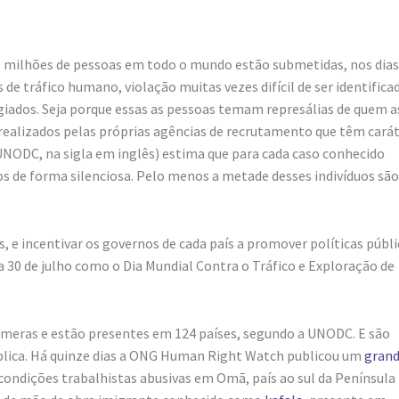
1 milhões de pessoas em todo o mundo estão submetidas, nos dias
 de tráfico humano, violação muitas vezes difícil de ser identifica
fugiados. Seja porque essas as pessoas temam represálias de quem a
 realizados pelas próprias agências de recrutamento que têm cará
(UNODC, na sigla em inglês) estima que para cada caso conhecido
os de forma silenciosa. Pelo menos a metade desses indivíduos são
, e incentivar os governos de cada país a promover políticas públi
 30 de julho como o Dia Mundial Contra o Tráfico e Exploração de
inúmeras e estão presentes em 124 países, segundo a UNODC. E são
blica. Há quinze dias a ONG Human Right Watch publicou um
gran
ondições trabalhistas abusivas em Omã, país ao sul da Península