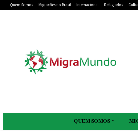
Quem Somos
Migrações no Brasil
Internacional
Refugiados
Cultu
QUEM SOMOS
MI