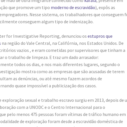
 de mão de obra imigrante conhecido como
kafala
, presente em
slação que promove um tipo
moderno de escravidão
), expôs as
os empregadores. Nesse sistema, os trabalhadores que conseguem f
ficilmente conseguem algum tipo de indenização.
er for Investigative Reporting, denunciou os
estupros que
s
na região do Vale Central, na Califórnia, nos Estados Unidos. De
ritórios vazios , e eram cometidas por supervisores que tinham a
nar o trabalho de limpeza. E traz um dado arrasador:
ente todos os dias, e nos mais diferentes lugares, segundo o
investigação mostra como as empresas que são acusadas de terem
cultam as denúncias, ou até mesmo fazem acordos de
ornando quase impossível a publicização dos casos.
 e exploração sexual e trabalho escravo surgiu em 2013, depois de
laboração com a UNODC e o Centro Internacional para o
que pelo menos 475 pessoas foram vítimas de tráfico humano em
 modalidade de exploração foram desde a escravidão doméstica de