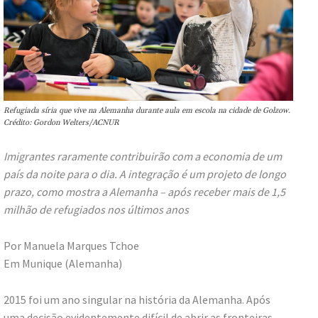
Refugiada síria que vive na Alemanha durante aula em escola na cidade de Golzow.
Crédito: Gordon Welters/ACNUR
Imigrantes raramente contribuirão com a economia de um
país da noite para o dia. A integração é um projeto de longo
prazo, como mostra a Alemanha – após receber mais de 1,5
milhão de refugiados nos últimos anos
Por Manuela Marques Tchoe
Em Munique (Alemanha)
2015 foi um ano singular na história da Alemanha. Após
uma decisão evidentemente difícil de abrir as fronteiras