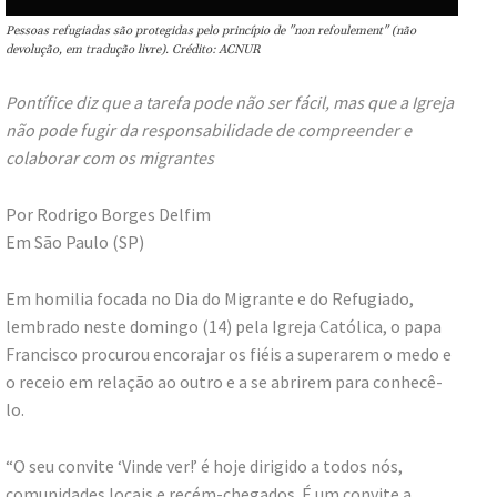
Pessoas refugiadas são protegidas pelo princípio de "non refoulement" (não
devolução, em tradução livre). Crédito: ACNUR
Pontífice diz que a tarefa pode não ser fácil, mas que a Igreja
não pode fugir da responsabilidade de compreender e
colaborar com os migrantes
Por Rodrigo Borges Delfim
Em São Paulo (SP)
Em homilia focada no Dia do Migrante e do Refugiado,
lembrado neste domingo (14) pela Igreja Católica, o papa
Francisco procurou encorajar os fiéis a superarem o medo e
o receio em relação ao outro e a se abrirem para conhecê-
lo.
“O seu convite ‘Vinde ver!’ é hoje dirigido a todos nós,
comunidades locais e recém-chegados. É um convite a