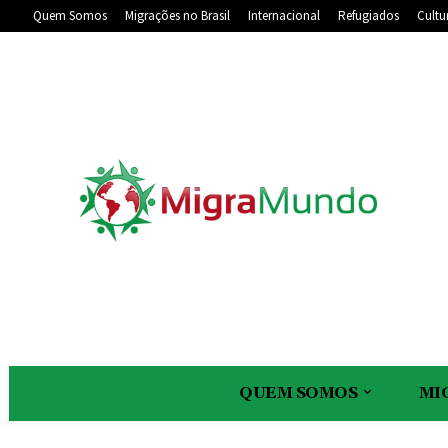
Quem Somos
Migrações no Brasil
Internacional
Refugiados
Cultu
QUEM SOMOS
MI