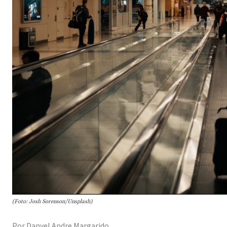
(Foto: Josh Sorenson/Unsplash)
Por Danyel Andre Margarido