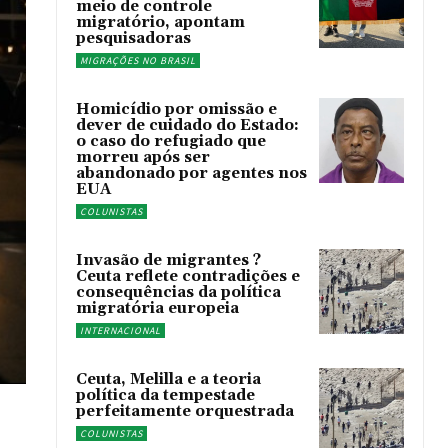
meio de controle
migratório, apontam
pesquisadoras
MIGRAÇÕES NO BRASIL
Homicídio por omissão e
dever de cuidado do Estado:
o caso do refugiado que
morreu após ser
abandonado por agentes nos
EUA
COLUNISTAS
Invasão de migrantes ?
Ceuta reflete contradições e
consequências da política
migratória europeia
INTERNACIONAL
Ceuta, Melilla e a teoria
política da tempestade
perfeitamente orquestrada
COLUNISTAS