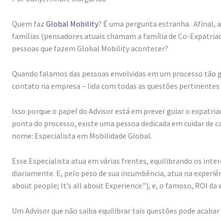
Quem faz
Global Mobility
? É uma pergunta estranha. Afinal, a
famílias (pensadores atuais chamam a família de Co-Expatriad
pessoas que fazem Global Mobility acontecer?
Quando falamos das pessoas envolvidas em um processo tão g
contato na empresa – lida com todas as questões pertinentes 
Isso porque o papel do Advisor está em prever guiar o expatria
ponta do processo, existe uma pessoa dedicada em cuidar de c
nome: Especialista em Mobilidade Global.
Esse Especialista atua em várias frentes, equilibrando os inte
diariamente. E, pelo peso de sua incumbência, atua na experiê
about people; It’s all about Experience.”), e, o famoso, ROI da
Um Advisor que não saiba equilibrar tais questões pode acab