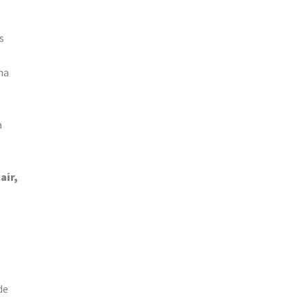
s
ma
a
air,
de