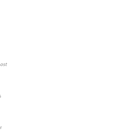
ost
s
r