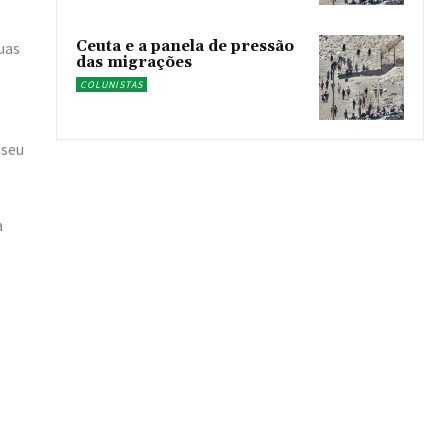
Ceuta e a panela de pressão
uas
das migrações
COLUNISTAS
 seu
a