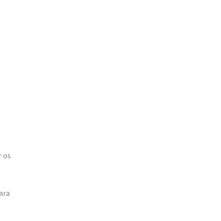
,
r os
ara