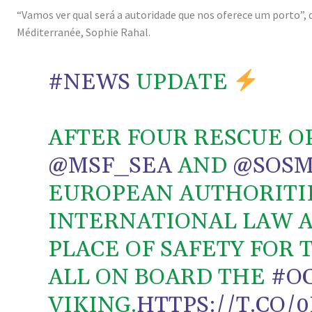
“Vamos ver qual será a autoridade que nos oferece um porto”, 
Méditerranée, Sophie Rahal.
#NEWS
UPDATE
AFTER FOUR RESCUE OP
@MSF_SEA
AND
@SOSM
EUROPEAN AUTHORITI
INTERNATIONAL LAW A
PLACE OF SAFETY FOR
ALL ON BOARD THE
#O
VIKING.
HTTPS://T.CO/