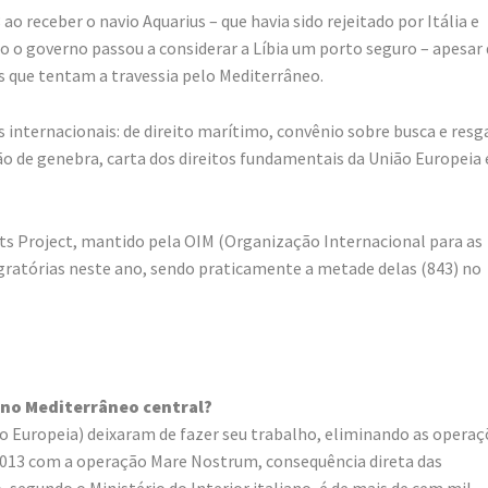
 receber o navio Aquarius – que havia sido rejeitado por Itália e
 governo passou a considerar a Líbia um porto seguro – apesar
s que tentam a travessia pelo Mediterrâneo.
s internacionais: de direito marítimo, convênio sobre busca e resg
o de genebra, carta dos direitos fundamentais da União Europeia 
nts Project, mantido pela OIM (Organização Internacional para as
ratórias neste ano, sendo praticamente a metade delas (843) no
 no Mediterrâneo central?
 Europeia) deixaram de fazer seu trabalho, eliminando as operaç
e 2013 com a operação Mare Nostrum, consequência direta das
segundo o Ministério do Interior italiano, é de mais de cem mil