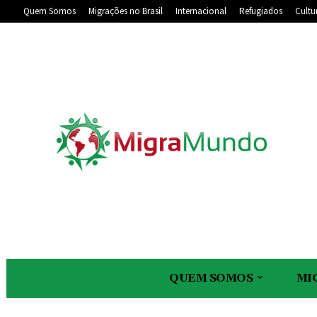
Quem Somos
Migrações no Brasil
Internacional
Refugiados
Cultu
QUEM SOMOS
MI