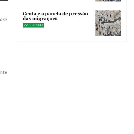
Ceuta e a panela de pressão
das migrações
iora
COLUNISTAS
a
ente