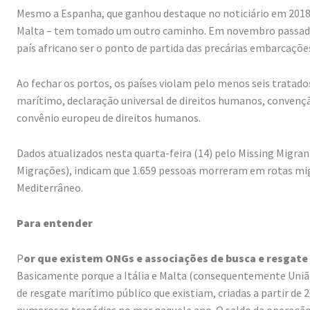
Mesmo a Espanha, que ganhou destaque no noticiário em 2018 ao
Malta – tem tomado um outro caminho. Em novembro passado o
país africano ser o ponto de partida das precárias embarcaçõe
Ao fechar os portos, os países violam pelo menos seis tratado
marítimo, declaração universal de direitos humanos, convençã
convênio europeu de direitos humanos.
Dados atualizados nesta quarta-feira (14) pelo Missing Migra
Migrações), indicam que 1.659 pessoas morreram em rotas mig
Mediterrâneo.
Para entender
P
or que existem ONGs e associações de busca e resgate
Basicamente porque a Itália e Malta (consequentemente União
de resgate marítimo público que existiam, criadas a partir d
numerosas tragédias no mar naquele ano. O saldo da operação, 