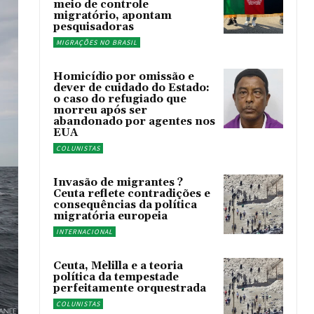
meio de controle
migratório, apontam
pesquisadoras
MIGRAÇÕES NO BRASIL
Homicídio por omissão e
dever de cuidado do Estado:
o caso do refugiado que
morreu após ser
abandonado por agentes nos
EUA
COLUNISTAS
Invasão de migrantes ?
Ceuta reflete contradições e
consequências da política
migratória europeia
INTERNACIONAL
Ceuta, Melilla e a teoria
política da tempestade
perfeitamente orquestrada
COLUNISTAS