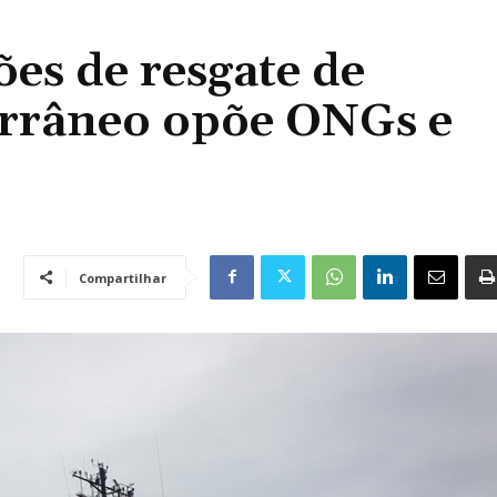
es de resgate de
errâneo opõe ONGs e
Compartilhar