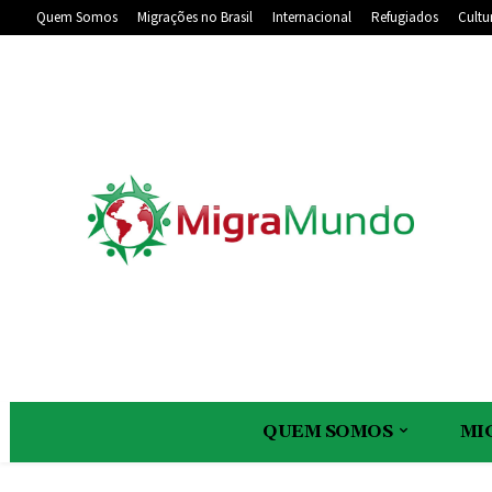
Quem Somos
Migrações no Brasil
Internacional
Refugiados
Cultu
QUEM SOMOS
MI