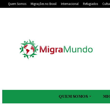
Quem Somos
Migrações no Brasil
Internacional
Refugiados
Cultu
QUEM SOMOS
MI