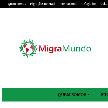
Quem Somos
Migrações no Brasil
Internacional
Refugiados
Cultu
QUEM SOMOS
MI